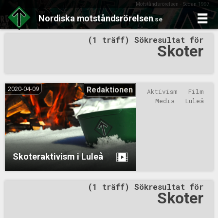
Motståndsrörelsen - Sedan 1997
Nordiska
motståndsrörelsen
.se
Skip
(1 träff) Sökresultat för
to
Skoter
content
2020-04-09
Redaktionen
Aktivism
Film
Media
Luleå
Skoteraktivism i Luleå
(1 träff) Sökresultat för
Skoter