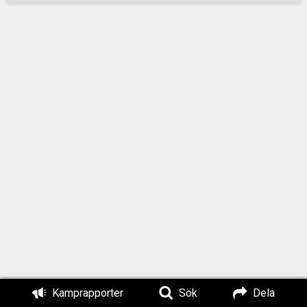
rasfrämlingar på
våra gator och i våra
gränder. Du ser
stora arabiska
familjer som
ockuperar bord och
bänkar i parkerna
och vi ser unga
somaliska pojkar gå
i grupper om fem i
skymningen, klädda
i märkeskläder,
högljudda med en
cigarett i mungipan.
Det går snart inte att
få en matbit på
restaurang eller att
handla i en kiosk,
Kamprapporter
Sök
Dela
utan att man