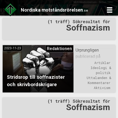
Motståndsrörelsen - Sedan 1997
Nordiska
motståndsrörelsen
.se
Skip
(1 träff) Sökresultat för
to
Soffnazism
content
2023-11-23
Redaktionen
Urprungligen
publicerad på
Nordfront.dk.Även
Artiklar
Ideologi & 
om texten avser
politik
danska förhållanden
Stridsrop till soffnazister
Uttalanden & 
stämmer ändå det
Kommentarer
och skrivbordskrigare
mesta med små
Aktivism
modifikationer
(1 träff) Sökresultat för
också in här i
Soffnazism
Sverige. Var dag ser
man allt fler