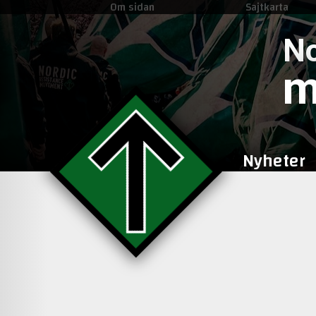
Om sidan
Sajtkarta
No
m
Nyheter