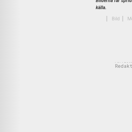
Bilderna får spri
källa.
Bild
M
Titel:
Almedalen i bi
Författ
Redak