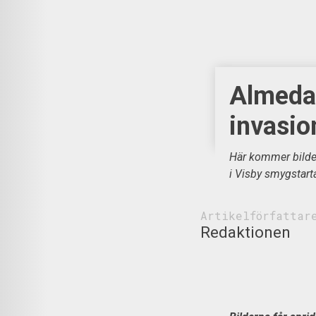
Almedal
invasio
Här kommer bilde
i Visby smygstart
Artikelförfattar
Redaktionen
B