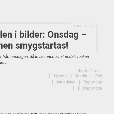
2018-07-08
en i bilder: Onsdag –
nen smygstartas!
r från onsdagen, då invasionen av almedalsveckan
ades!
Nyckelord:
Nyheter
Media
Bild
e:
Almedalen
Reportage
Bildreportage
ild: Nordfront (gäller alla bilder)