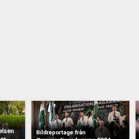
elsen
Bildreportage från
er