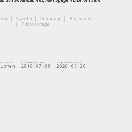
das och användas fritt, men uppge Nordfront som
edia
Nyheter
Reportage
Almedalen
Bildreportage
lder: Onsdag – invasionen smygstartas!
ad av:
Publicerad:
Uppdaterad:
tionen
2018-07-08
2020-03-28