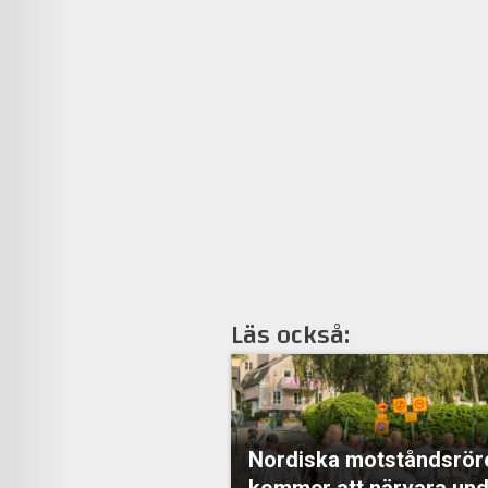
Läs också:
Nordiska motståndsrör
kommer att närvara und