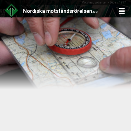
Motståndsrörelsen - Sedan 1997
Nordiska
motståndsrörelsen
.se
Skip
to
content