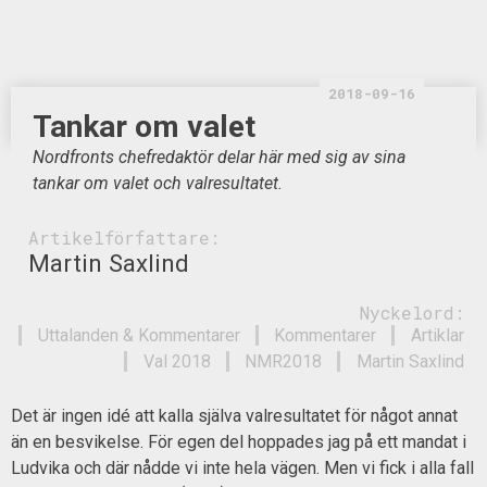
2018-09-16
Tankar om valet
Nordfronts chefredaktör delar här med sig av sina
tankar om valet och valresultatet.
Artikelförfattare:
Martin Saxlind
Nyckelord:
Uttalanden & Kommentarer
Kommentarer
Artiklar
Val 2018
NMR2018
Martin Saxlind
Det är ingen idé att kalla själva valresultatet för något annat
än en besvikelse. För egen del hoppades jag på ett mandat i
Ludvika och där nådde vi inte hela vägen. Men vi fick i alla fall