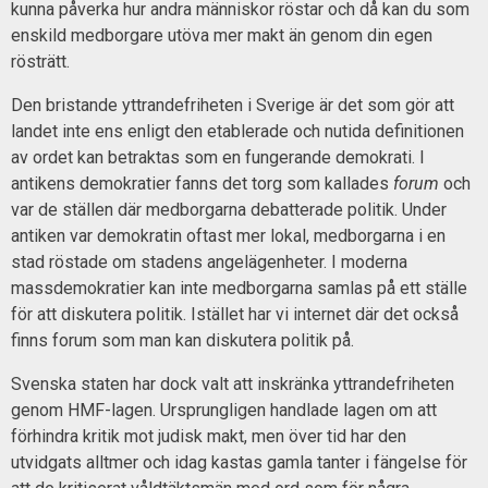
kunna påverka hur andra människor röstar och då kan du som
enskild medborgare utöva mer makt än genom din egen
rösträtt.
Den bristande yttrandefriheten i Sverige är det som gör att
landet inte ens enligt den etablerade och nutida definitionen
av ordet kan betraktas som en fungerande demokrati. I
antikens demokratier fanns det torg som kallades
forum
och
var de ställen där medborgarna debatterade politik. Under
antiken var demokratin oftast mer lokal, medborgarna i en
stad röstade om stadens angelägenheter. I moderna
massdemokratier kan inte medborgarna samlas på ett ställe
för att diskutera politik. Istället har vi internet där det också
finns forum som man kan diskutera politik på.
Svenska staten har dock valt att inskränka yttrandefriheten
genom HMF-lagen. Ursprungligen handlade lagen om att
förhindra kritik mot judisk makt, men över tid har den
utvidgats alltmer och idag kastas gamla tanter i fängelse för