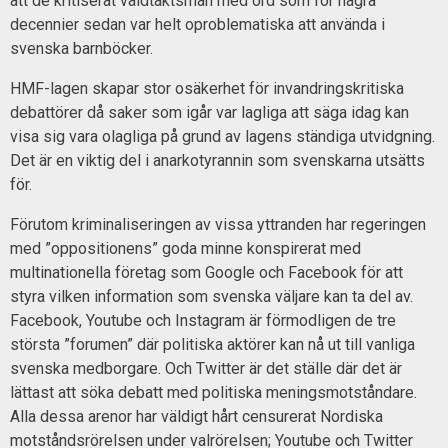
att de kritiserat våldtäktsmän med ord som för några
decennier sedan var helt oproblematiska att använda i
svenska barnböcker.
HMF-lagen skapar stor osäkerhet för invandringskritiska
debattörer då saker som igår var lagliga att säga idag kan
visa sig vara olagliga på grund av lagens ständiga utvidgning.
Det är en viktig del i anarkotyrannin som svenskarna utsätts
för.
Förutom kriminaliseringen av vissa yttranden har regeringen
med ”oppositionens” goda minne konspirerat med
multinationella företag som Google och Facebook för att
styra vilken information som svenska väljare kan ta del av.
Facebook, Youtube och Instagram är förmodligen de tre
största ”forumen” där politiska aktörer kan nå ut till vanliga
svenska medborgare. Och Twitter är det ställe där det är
lättast att söka debatt med politiska meningsmotståndare.
Alla dessa arenor har väldigt hårt censurerat Nordiska
motståndsrörelsen under valrörelsen; Youtube och Twitter