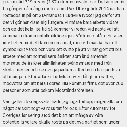
preliminärt 219 röster (1,3%) i kommunvalet där. Det är mer än
tio gånger så många röster som
Pär Öberg
fick 2014 när han
röstades in på ett SD-mandat. I Ludvika tycker jag därför att
det vi gör har visat sig fungera, vi måste bara arbeta vidare
och ge det hela lite tid så kommer vi redan vid nästa val att
komma in i kommunfullmäktige igen. Vår kamp står och faller
inte heller med ett kommunmandat, men ett mandat har ett
symboliskt värde och vore ett kvitto på att vi har gjort ett bra
arbete med att normalisera åsikter som är diametralt
motsatta de åsikter allmänheten tvångsmatas med från
skola, medier och de övriga partierna. Redan nu kan jag lova
att många folkförrädare i Ludvika sover dåligt om natten,
medvetna om att bara i deras lilla kommun finns det över 200
personer som står bakom Motståndsrörelsen.
Vad gäller riksdagsvalet hade jag inga förhoppningar alls om
något särskilt högt valresultat för oss. Efter Alternativ för
Sveriges lansering stod det klart att många av våra
potentiella väljare skulle rösta på det nya partiet som under