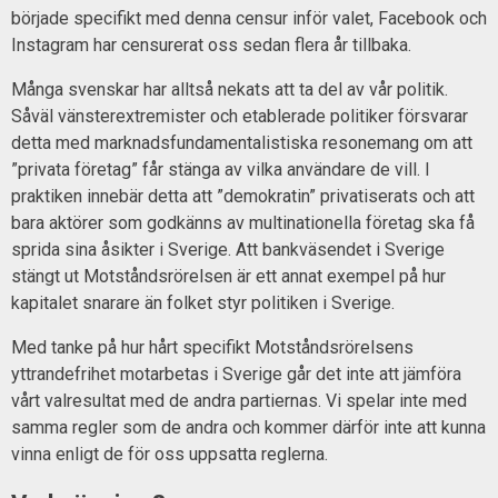
började specifikt med denna censur inför valet, Facebook och
Instagram har censurerat oss sedan flera år tillbaka.
Många svenskar har alltså nekats att ta del av vår politik.
Såväl vänsterextremister och etablerade politiker försvarar
detta med marknadsfundamentalistiska resonemang om att
”privata företag” får stänga av vilka användare de vill. I
praktiken innebär detta att ”demokratin” privatiserats och att
bara aktörer som godkänns av multinationella företag ska få
sprida sina åsikter i Sverige. Att bankväsendet i Sverige
stängt ut Motståndsrörelsen är ett annat exempel på hur
kapitalet snarare än folket styr politiken i Sverige.
Med tanke på hur hårt specifikt Motståndsrörelsens
yttrandefrihet motarbetas i Sverige går det inte att jämföra
vårt valresultat med de andra partiernas. Vi spelar inte med
samma regler som de andra och kommer därför inte att kunna
vinna enligt de för oss uppsatta reglerna.