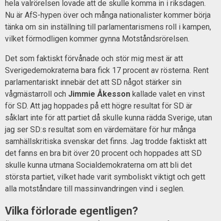
hela valrörelsen lovade att de skulle komma in i riksdagen.
Nu är AfS-hypen över och många nationalister kommer börja
tänka om sin inställning till parlamentarismens roll i kampen,
vilket förmodligen kommer gynna Motståndsrörelsen.
Det som faktiskt förvånade och stör mig mest är att
Sverigedemokraterna bara fick 17 procent av rösterna. Rent
parlamentariskt innebär det att SD något stärker sin
vågmästarroll och
Jimmie Åkesson
kallade valet en vinst
för SD. Att jag hoppades på ett högre resultat för SD är
såklart inte för att partiet då skulle kunna rädda Sverige, utan
jag ser SD:s resultat som en värdemätare för hur många
samhällskritiska svenskar det finns. Jag trodde faktiskt att
det fanns en bra bit över 20 procent och hoppades att SD
skulle kunna utmana Socialdemokraterna om att bli det
största partiet, vilket hade varit symboliskt viktigt och gett
alla motståndare till massinvandringen vind i seglen.
Vilka förlorade egentligen?