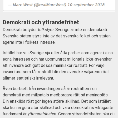
Demokrati och yttrandefrihet
Demokrati betyder
folkstyre
. Sverige är inte en demokrati.
Svenska staten styrs inte av det svenska folket och staten
agerar inte i folkets intresse.
Istället har vi i Sverige sju eller åtta partier som agerar i sina
egna intressen och har uppmuntrat miljontals icke-svenskar
att invandra och gett dessa människor rösträtt. För varje
invandrare som får rösträtt blir den svenske väljarens röst
alltmer statistiskt irrelevant.
Även bortsett från invandringen så är rösträtten i en
demokrati med miljontals medborgare rätt så meningslös.
Din enskilda röst gör ingen större skillnad. Det som istället
ska kunna göra stor skillnad och vara demokratins viktigaste
fundament är
yttrandefriheten
. Genom yttrandefriheten ska du