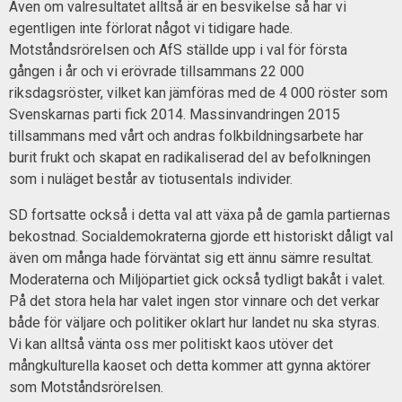
Även om valresultatet alltså är en besvikelse så har vi
egentligen inte förlorat något vi tidigare hade.
Motståndsrörelsen och AfS ställde upp i val för första
gången i år och vi erövrade tillsammans 22 000
riksdagsröster, vilket kan jämföras med de 4 000 röster som
Svenskarnas parti fick 2014. Massinvandringen 2015
tillsammans med vårt och andras folkbildningsarbete har
burit frukt och skapat en radikaliserad del av befolkningen
som i nuläget består av tiotusentals individer.
SD fortsatte också i detta val att växa på de gamla partiernas
bekostnad. Socialdemokraterna gjorde ett historiskt dåligt val
även om många hade förväntat sig ett ännu sämre resultat.
Moderaterna och Miljöpartiet gick också tydligt bakåt i valet.
På det stora hela har valet ingen stor vinnare och det verkar
både för väljare och politiker oklart hur landet nu ska styras.
Vi kan alltså vänta oss mer politiskt kaos utöver det
mångkulturella kaoset och detta kommer att gynna aktörer
som Motståndsrörelsen.