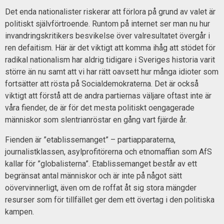
Det enda nationalister riskerar att förlora på grund av valet är
politiskt självförtroende. Runtom på internet ser man nu hur
invandringskritikers besvikelse över valresultatet övergår i
ren defaitism. Här är det viktigt att komma ihåg att stödet för
radikal nationalism har aldrig tidigare i Sveriges historia varit
större än nu samt att vi har rätt oavsett hur många idioter som
fortsätter att rösta på Socialdemokraterna. Det är också
viktigt att förstå att de andra partiernas väljare oftast inte är
våra fiender, de är för det mesta politiskt oengagerade
människor som slentrianröstar en gång vart fjärde år.
Fienden är ”etablissemanget” – partiapparaterna,
journalistklassen, asylprofitörerna och etnomaffian som AfS
kallar för ”globalisterna”. Etablissemanget består av ett
begränsat antal människor och är inte på något sätt
oövervinnerligt, även om de roffat åt sig stora mängder
resurser som för tillfället ger dem ett övertag i den politiska
kampen.