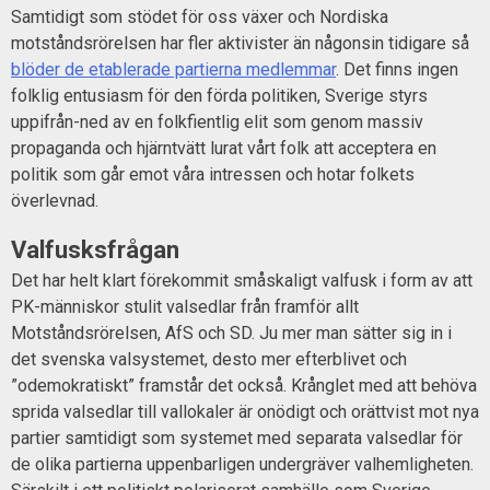
Samtidigt som stödet för oss växer och Nordiska
motståndsrörelsen har fler aktivister än någonsin tidigare så
blöder de etablerade partierna medlemmar
. Det finns ingen
folklig entusiasm för den förda politiken, Sverige styrs
uppifrån-ned av en folkfientlig elit som genom massiv
propaganda och hjärntvätt lurat vårt folk att acceptera en
politik som går emot våra intressen och hotar folkets
överlevnad.
Valfusksfrågan
Det har helt klart förekommit småskaligt valfusk i form av att
PK-människor stulit valsedlar från framför allt
Motståndsrörelsen, AfS och SD. Ju mer man sätter sig in i
det svenska valsystemet, desto mer efterblivet och
”odemokratiskt” framstår det också. Krånglet med att behöva
sprida valsedlar till vallokaler är onödigt och orättvist mot nya
partier samtidigt som systemet med separata valsedlar för
de olika partierna uppenbarligen undergräver valhemligheten.