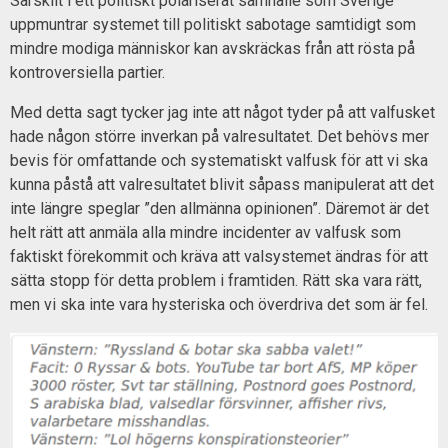
Särskilt i ett politiskt polariserat samhälle som Sverige
uppmuntrar systemet till politiskt sabotage samtidigt som
mindre modiga människor kan avskräckas från att rösta på
kontroversiella partier.
Med detta sagt tycker jag inte att något tyder på att valfusket
hade någon större inverkan på valresultatet. Det behövs mer
bevis för omfattande och systematiskt valfusk för att vi ska
kunna påstå att valresultatet blivit såpass manipulerat att det
inte längre speglar ”den allmänna opinionen”. Däremot är det
helt rätt att anmäla alla mindre incidenter av valfusk som
faktiskt förekommit och kräva att valsystemet ändras för att
sätta stopp för detta problem i framtiden. Rätt ska vara rätt,
men vi ska inte vara hysteriska och överdriva det som är fel.