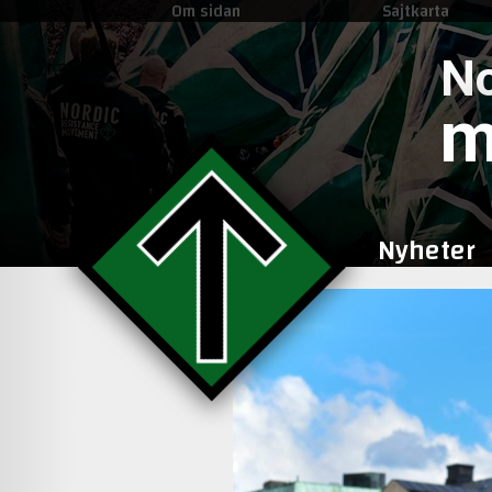
Om sidan
Sajtkarta
No
m
Nyheter