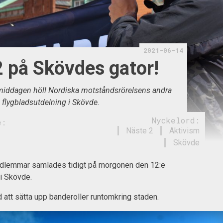
2021-06-14
2 på Skövdes gator!
middagen höll Nordiska motståndsrörelsens andra
g flygbladsutdelning i Skövde.
Nyckelord:
e:
Näste 2
Aktivism
Skövde
edlemmar samlades tidigt på morgonen den 12:e
 i Skövde.
att sätta upp banderoller runtomkring staden.