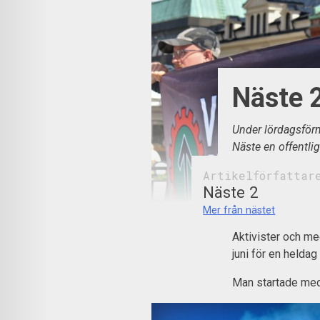
Näste 
Under lördagsför
Näste en offentli
Artikelförfattar
Näste 2
Mer från nästet
Aktivister och m
juni för en heldag
Man startade med 