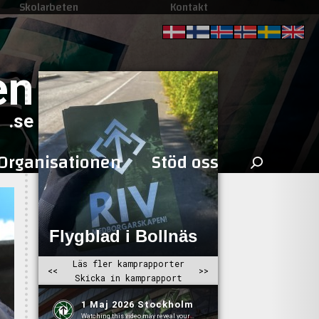
Skolarbeten
Kontakt
en
.se
Sök
Organisationen
Stöd oss
efter: