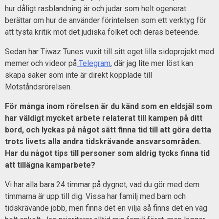
hur dåligt rasblandning är och judar som helt ogenerat
berättar om hur de använder förintelsen som ett verktyg för
att tysta kritik mot det judiska folket och deras beteende.
Sedan har Tiwaz Tunes vuxit till sitt eget lilla sidoprojekt med
memer och videor på
Telegram
, där jag lite mer löst kan
skapa saker som inte är direkt kopplade till
Motståndsrörelsen.
För många inom rörelsen är du känd som en eldsjäl som
har väldigt mycket arbete relaterat till kampen på ditt
bord, och lyckas på något sätt finna tid till att göra detta
trots livets alla andra tidskrävande ansvarsområden.
Har du något tips till personer som aldrig tycks finna tid
att tillägna kamparbete?
Vi har alla bara 24 timmar på dygnet, vad du gör med dem
timmarna är upp till dig. Vissa har familj med barn och
tidskrävande jobb, men finns det en vilja så finns det en väg