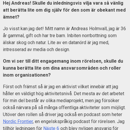
Hej Andreas! Skulle du inledningsvis vilja vara så vänlig
att berätta lite om dig själv för den som är obekant med
ämnet?
Jo visst kan jag det! Mitt namn är Andreas Holmvall, jag är 36
år gammal, gift och har tre barn. Inbiten norrbottning som
älskar skog och natur. Lite av en datanörd är jag med,
intresserad av media och design.
Om vi ser till ditt engagemang inom rörelsen, skulle du
kunna berätta lite om dina ansvarsområden och roller
inom organisationen?
Först och främst så är jag en aktivist vilket innebär att jag
håller en väldigt hög aktivitetsnivå. Det mesta av det arbetet
för min del består av olika mediaprojekt, men jag försöker
också närvara på så många offentliga aktiviteter som möjligt.
Utöver den rollen så driver jag också en podcast som heter
Nordic Frontier
, en engelskspråkig podcast för rörelsen. Jag
tillhör ledningen för
Näste 6
och blev nyligen ansvarig för