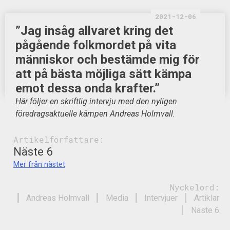
2021-12-06
”Jag insåg allvaret kring det
pågående folkmordet på vita
människor och bestämde mig för
att på bästa möjliga sätt kämpa
emot dessa onda krafter.”
Här följer en skriftlig intervju med den nyligen
föredragsaktuelle kämpen Andreas Holmvall.
Artikelförfattare:
Näste 6
Mer från nästet
Nyckelord:
Andreas Holmvall
Media
Intervjuer
Artiklar
Näste 6