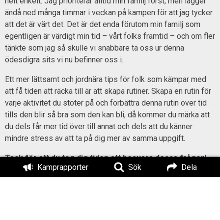
helt enkelt. Jag prioriterar alltid min familj först, men lägger
ändå ned många timmar i veckan på kampen för att jag tycker
att det är värt det. Det är det enda förutom min familj som
egentligen är värdigt min tid – vårt folks framtid – och om fler
tänkte som jag så skulle vi snabbare ta oss ur denna
ödesdigra sits vi nu befinner oss i.
Ett mer lättsamt och jordnära tips för folk som kämpar med
att få tiden att räcka till är att skapa rutiner. Skapa en rutin för
varje aktivitet du stöter på och förbättra denna rutin över tid
tills den blir så bra som den kan bli, då kommer du märka att
du dels får mer tid över till annat och dels att du känner
mindre stress av att ta på dig mer av samma uppgift.
Tack för att du tog dig tiden att besvara dessa frågor!
Kamprapporter
Sök
Dela
Har du några avslutande visdomsord som du vill lämna
läsaren med så vore det nu ett lägligt tillfälle att göra
detta
.
Ja, till er som redan är organiserade i kampen så vill jag hälsa