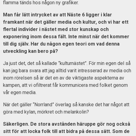
flamma tänds hos någon ny grafiker.
Man får lätt intrycket av att Näste 6 ligger i klar
framkant när det gäller media och kultur, och vi har ett
flertal individer i nästet med stor kunskap och
exponering inom dessa fält. Inte minst när det kommer
till dig själv. Har du någon egen teori om vad denna
utveckling kan bero på?
Ja just det, det så kallade “kulturnästet”. För min egen del så
kan jag bara svara att jag alltid varit intresserad av media och
inom rörelsen så är det en av de viktigaste aspekterna av
kampen, att vi ofiltrerat får kommunicera med folket genom
vår egen media.
När det gäller “Norrland” överlag så kanske det har något att
göra med kylan, mörkret och melankolin?
Säkerligen. De stora avstånden häruppe gör nog också
sitt för att locka folk till att bidra på dessa sätt. Som de