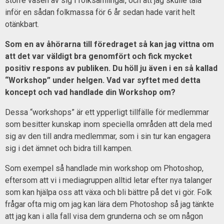
större väsen av sig i folksamlingar, och att jag skulle tala
inför en sådan folkmassa för 6 år sedan hade varit helt
otänkbart.
Som en av åhörarna till föredraget så kan jag vittna om
att det var väldigt bra genomfört och fick mycket
positiv respons av publiken. Du höll ju även i en så kallad
“Workshop” under helgen. Vad var syftet med detta
koncept och vad handlade din Workshop om?
Dessa “workshops” är ett ypperligt tillfälle för medlemmar
som besitter kunskap inom speciella områden att dela med
sig av den till andra medlemmar, som i sin tur kan engagera
sig i det ämnet och bidra till kampen.
Som exempel så handlade min workshop om Photoshop,
eftersom att vi i mediagruppen alltid letar efter nya talanger
som kan hjälpa oss att växa och bli bättre på det vi gör. Folk
frågar ofta mig om jag kan lära dem Photoshop så jag tänkte
att jag kan i alla fall visa dem grunderna och se om någon