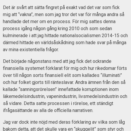
Det är svårt att sätta fingret på exakt vad det var som fick
mig att “vakna”, men som jag tror det var för många andra så
handlade det mer om en process. För mig sattes denna
process igång någon gång kring 2010 och som sedan
kulminerade i att jag hittade nationalsocialismen 2014-15 och
därmed hittade en världsåskådning som hade svar på många
av mina existentiella frågor.
Det började någonstans med att jag fick det ockrande
finansiella systemet förklarat för mig och hur rikedomar förts
över till någon sorts finansiell elit som kallades “illuminati”
och hur folket gjorts till ränteslavar. Andra ämnen från den så
kallade “sanningsrörelsen” innefattade korruptionen inom
läkemedelsindustrin, vapenindustrin, livsmedelsindustrin och
så vidare. Detta satte processen i rörelse, ett ständigt
ifrågasättande av alla de officiella narrativen.
Jag var dock inte nöjd med deras förklaring av vilka som låg
bakom detta, att det skulle vara en “skuggelit” som styr och