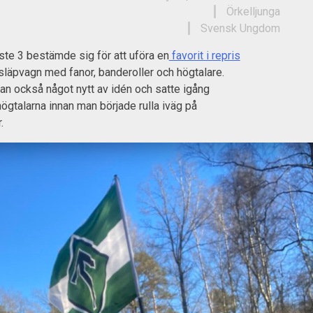
Örkelljunga
Svensk Ungdom
äste 3 bestämde sig för att uföra en
favorit i repris
släpvagn med fanor, banderoller och högtalare.
an också något nytt av idén och satte igång
högtalarna innan man började rulla iväg på
r.