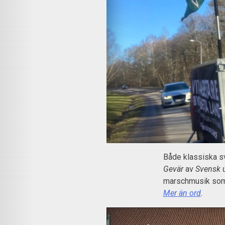
Både klassiska s
Gevär
av
Svensk
marschmusik so
Mer än ord
.