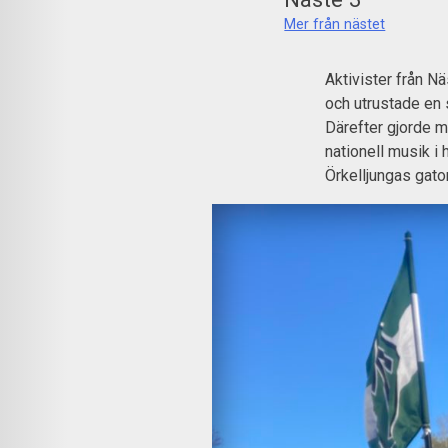
Mer från nästet
Aktivister från N
och utrustade en 
Därefter gjorde m
nationell musik i 
Örkelljungas gato