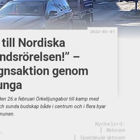
2022-03-01
till Nordiska
ndsrörelsen!” –
gnsaktion genom
junga
n 26:e februari Örkelljungabor till kamp med
ch sunda budskap både i centrum och i flera byar
mmunen.
Nyckelord:
Aktivism
e:
Spektakulär aktivism