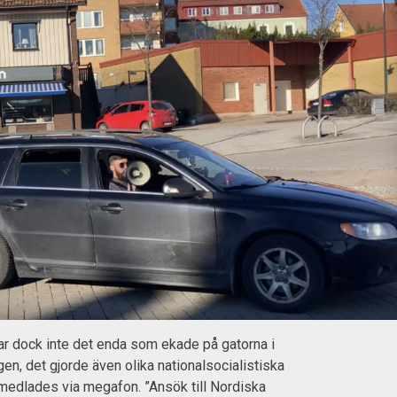
ar dock inte det enda som ekade på gatorna i
en, det gjorde även olika nationalsocialistiska
edlades via megafon. ”Ansök till Nordiska