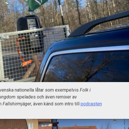
venska nationella låtar som exempelvis
Folk i
 ungdom
spelades och även remixer av
m
Fallshirmjäger
, även känd som intro till
podcasten