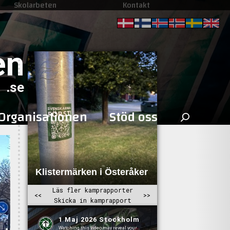
Skolarbeten
Kontakt
en
.se
Sök
Organisationen
Stöd oss
efter: