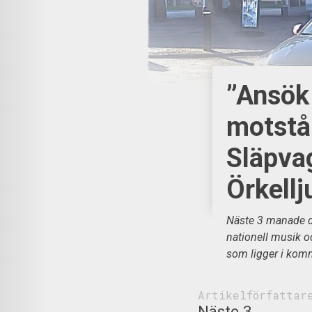
”Ansök 
motstå
Släpva
Örkell
Näste 3 manade de
nationell musik o
som ligger i ko
Artikelförfattar
Näste 3