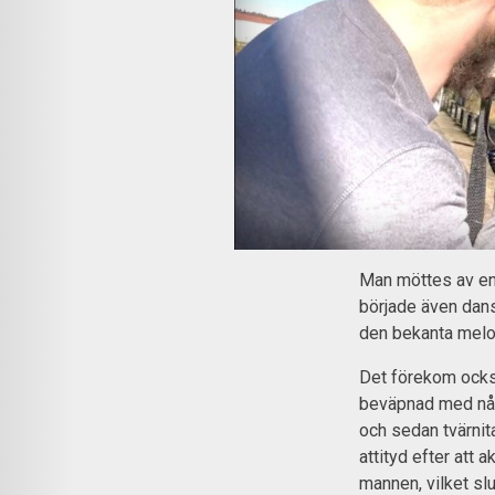
Man möttes av en 
började även dans
den bekanta melod
Det förekom också
beväpnad med någ
och sedan tvärnit
attityd efter att a
mannen, vilket sl