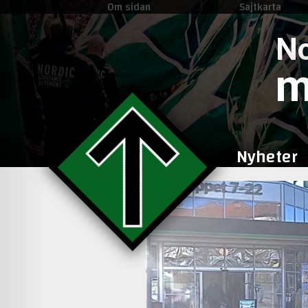
Om sidan
Sajtkarta
No
m
Nyheter