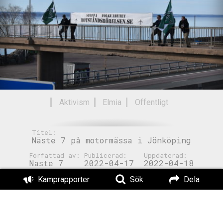
Aktivism
Elmia
Offentligt
Titel:
Näste 7 på motormässa i Jönköping
Författad av:
Publicerad:
Uppdaterad:
Naste 7
2022-04-17
2022-04-18
Läs också:
Kamprapporter
Sök
Dela