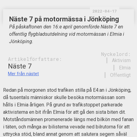
2022-04-17
Näste 7 på motormässa i Jönköping
På påskaftonen den 16:e april genomförde Näste 7 en
offentlig flygbladsutdelning vid motormässan i Elmia i
Jönköping.
Nyckelord:
Artikelförfattare:
Aktivism
Näste 7
Elmia
Mer från nästet
Offentligt
Redan på morgonen stod trafiken stilla på E4:an i Jönköping,
då tusentals människor skulle besöka motormässan som
hålls i Elmia årligen. På grund av trafikstoppet parkerade
aktivisterna en bit ifrån Elmia för att gå den sista biten dit.
Motståndsmännen promenerade längs med bilkön med fanan
i täten, och många av bilisterna vevade ned bilrutorna för att
uttrycka stöd, bland annat genom att salutera segern såväl