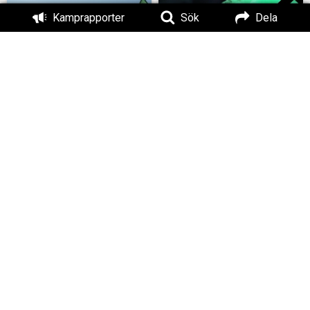
Kamprapporter
Sök
Dela
Värna Norden!
Genom kamp till seger
”Först grep de Hitler,
sen blev det kaos” –
efterhäng i Västerås
Punkt 9: Rättsväsende