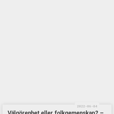
2022-06-04
Välgörenhet eller folkgemenskap? –