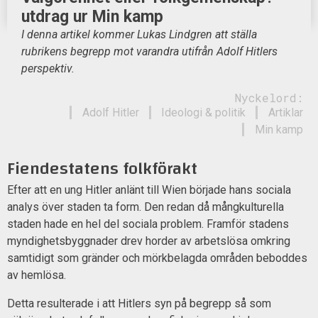
utdrag ur Min kamp
I denna artikel kommer Lukas Lindgren att ställa
rubrikens begrepp mot varandra utifrån Adolf Hitlers
perspektiv.
Nyckelord:
Adolf Hitler
Ideologi & politik
Artiklar
Min kamp
Fiendestatens folkförakt
Efter att en ung Hitler anlänt till Wien började hans sociala
analys över staden ta form. Den redan då mångkulturella
staden hade en hel del sociala problem. Framför stadens
myndighetsbyggnader drev horder av arbetslösa omkring
samtidigt som gränder och mörkbelagda områden beboddes
av hemlösa.
Detta resulterade i att Hitlers syn på begrepp så som