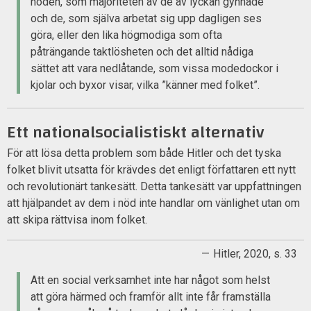
nöden, som majoriteten av de av lyckan gynnade
och de, som själva arbetat sig upp dagligen ses
göra, eller den lika högmodiga som ofta
påträngande taktlösheten och det alltid nådiga
sättet att vara nedlåtande, som vissa modedockor i
kjolar och byxor visar, vilka ”känner med folket”.
Ett nationalsocialistiskt alternativ
För att lösa detta problem som både Hitler och det tyska
folket blivit utsatta för krävdes det enligt författaren ett nytt
och revolutionärt tankesätt. Detta tankesätt var uppfattningen
att hjälpandet av dem i nöd inte handlar om vänlighet utan om
att skipa rättvisa inom folket.
Hitler, 2020, s. 33
Att en social verksamhet inte har något som helst
att göra härmed och framför allt inte får framställa