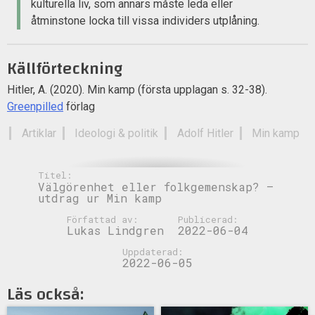
kulturella liv, som annars måste leda eller
åtminstone locka till vissa individers utplåning.
Källförteckning
Hitler, A. (2020). Min kamp (första upplagan s. 32-38).
Greenpilled
förlag
Artiklar
Ideologi & politik
Adolf Hitler
Min kamp
Titel:
Välgörenhet eller folkgemenskap? –
utdrag ur Min kamp
Författad av:
Publicerad:
Lukas Lindgren
2022-06-04
Uppdaterad:
2022-06-05
Läs också: