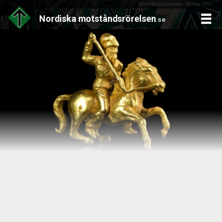
Motståndsrörelsen - Sedan 1997
Nordiska
motståndsrörelsen
.se
Skip
to
content