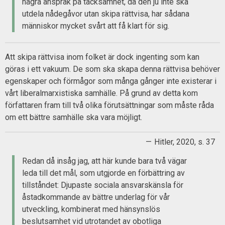
några anspråk på tacksamhet, då den ju inte ska
utdela nådegåvor utan skipa rättvisa, har sådana
människor mycket svårt att få klart för sig.
Att skipa rättvisa inom folket är dock ingenting som kan
göras i ett vakuum. De som ska skapa denna rättvisa behöver
egenskaper och förmågor som många gånger inte existerar i
vårt liberalmarxistiska samhälle. På grund av detta kom
författaren fram till två olika förutsättningar som måste råda
om ett bättre samhälle ska vara möjligt.
Hitler, 2020, s. 37
Redan då insåg jag, att här kunde bara två vägar
leda till det mål, som utgjorde en förbättring av
tillståndet: Djupaste sociala ansvarskänsla för
åstadkommande av bättre underlag för vår
utveckling, kombinerat med hänsynslös
beslutsamhet vid utrotandet av obotliga