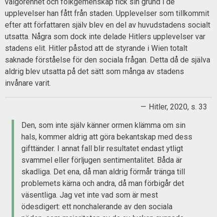
välgörenhet och folkgemenskap fick sin grund i de
upplevelser han fått från staden. Upplevelser som tillkommit
efter att författaren själv blev en del av huvudstadens socialt
utsatta. Några som dock inte delade Hitlers upplevelser var
stadens elit. Hitler påstod att de styrande i Wien totalt
saknade förståelse för den sociala frågan. Detta då de själva
aldrig blev utsatta på det sätt som många av stadens
invånare varit.
Hitler, 2020, s. 33
Den, som inte själv känner ormen klämma om sin
hals, kommer aldrig att göra bekantskap med dess
gifttänder. I annat fall blir resultatet endast ytligt
svammel eller förljugen sentimentalitet. Båda är
skadliga. Det ena, då man aldrig förmår tränga till
problemets kärna och andra, då man förbigår det
väsentliga. Jag vet inte vad som är mest
ödesdigert: ett nonchalerande av den sociala