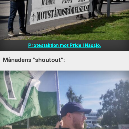
Protestaktion mot Pride i Nässjö.
Månadens ”shoutout”: