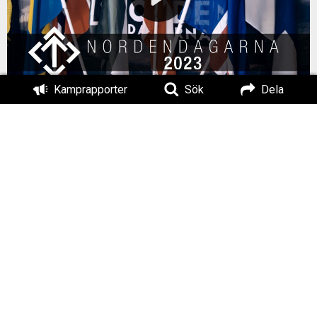
Kamprapporter
Sök
Dela
Månaden med Motståndsrörelsen
När kalendern slagit om till ny månad
summeras den föregående med en
lättsam uppspaltning över det bästa
som publicerats på
Motståndsrörelsen.se enligt
redaktionsmedarbetarna.
Månadsartikeln utgår alltid ifrån
publiceringsdatum på
Motståndsrörelsen.se och inte utifrån