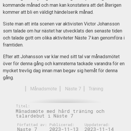
kommande månad och man kan konstatera att det återigen
kommer att bli en väldigt händelserik månad.
Siste man att inta scenen var aktivisten Victor Johansson
som talade om hur nästet har utvecklats den senaste tiden
och talade gott om olika aktiviteter Näste 7 kan genomföra i
framtiden.
Efter att Johansson var klar med sitt tal var månadsmötet
över för denna gång och kamraterna tackade varandra för en
mycket trevlig dag innan man begav sig hemåt för denna
gång.
Månadsmöte
Näste 7
Träning
Titel:
Månadsmöte med hård träning och
talardebut i Näste 7
Författad av:
Publicerad:
Uppdaterad:
Naste 7
2023-11-13
2023-11-14