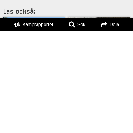
Läs också:
Kamprapporter
Sök
Dela
Stenar, styrka,
Kampdag i Västerås till
kyla och ren vilja
minne av Tommie Lindh
Är våra medlemmar
Ett ”våldsbejakande”
kriminella?
månadsmöte i Näste 7