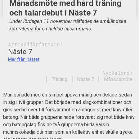
Månadsmöte med hård träning
och talardebut i Näste 7
Under lördagen 11 november träffades de småländska
kamraterna för en heldag tillsammans.
Artikelförfattare:
Näste 7
Mer från nästet
Nyckelord:
Träning
Näste 7
Månadsmöte
Man började med en simpel uppvärmning och delade sedan
in sig i två grupper. Det började med slagkombinationer och
gick sedan över till försvar mot en antagonist med kniv eller
batong. När båda grupperna hade försvarat sig mot både kniv
och batongslag fick de två grupperna bilda varsin
människokedja där man som en kollektiv enhet skulle trycka