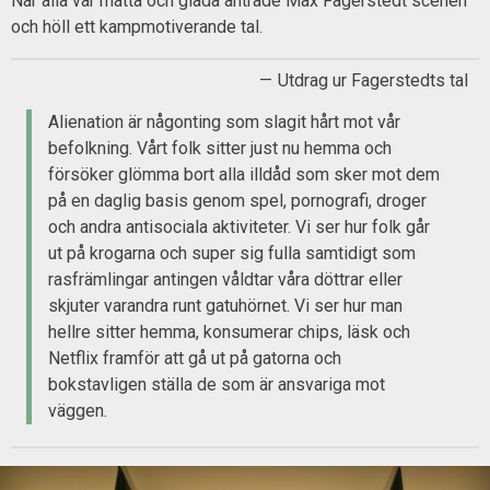
När alla var mätta och glada äntrade Max Fagerstedt scenen
och höll ett kampmotiverande tal.
Utdrag ur Fagerstedts tal
Alienation är någonting som slagit hårt mot vår
befolkning. Vårt folk sitter just nu hemma och
försöker glömma bort alla illdåd som sker mot dem
på en daglig basis genom spel, pornografi, droger
och andra antisociala aktiviteter. Vi ser hur folk går
ut på krogarna och super sig fulla samtidigt som
rasfrämlingar antingen våldtar våra döttrar eller
skjuter varandra runt gatuhörnet. Vi ser hur man
hellre sitter hemma, konsumerar chips, läsk och
Netflix framför att gå ut på gatorna och
bokstavligen ställa de som är ansvariga mot
väggen.