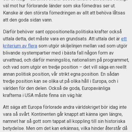
väl mot hur förlorande länder som ska förnedras ser ut.
Kanske är den största förnedringen av allt att behöva låtsas
att den goda sidan vann.
Därför behöver sant oppositionella politiska krafter också
uttala detta, det måste vara en grundsats. Att uttala det är
ett
kriterium av flera
som utgör skiljelinjen mellan vad som utgör
blivande systempartier med i bästa fall någon form av
urvattnad, och därför meningslös, nationalism på programmet,
och vad som utgör en tredje position – det vill säga en reellt
annan politisk position, vår strikt egna position. En sådan
tredje position kan se olika ut på olika håll i Europa, och i
världen för den delen. Också de goda, Europavänliga
krafterna i USA måste finna sin väg här.
Att säga att Europa förlorade andra världskriget bör idag inte
vara så svårt. Kontinenten går knappt att känna igen längre,
namnet har så gott som tappat all koppling till sin historiska
betydelse. Men om det kan erkännas, vilka hinder återstår då