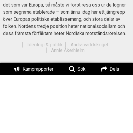
det som var Europa, så måste vi först resa oss ur de lögner
som segrarna etablerade – som ännu idag har ett järngrepp
över Europas politiska etablissemang, och stora delar av
folken. Nordens tredje position heter nationalsocialism och
dess främsta förfäktare heter Nordiska motståndsrörelsen.
Ideologi & politik
Andra världskriget
Annie Åkerhielm
Titel:
Kamprapporter
Sök
Dela
Europa förlorade andra
världskriget
Författad av:
Publicerad:
Henrik Karlsson
2026-07-08
Uppdaterad:
2026-08-02
Läs också: