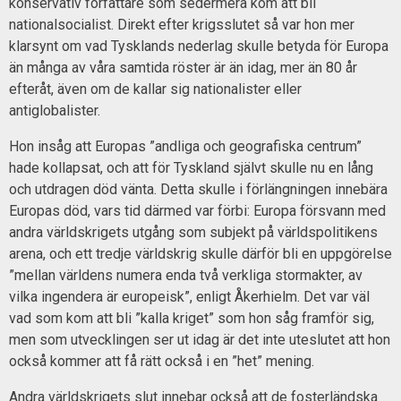
konservativ författare som sedermera kom att bli
nationalsocialist. Direkt efter krigsslutet så var hon mer
klarsynt om vad Tysklands nederlag skulle betyda för Europa
än många av våra samtida röster är än idag, mer än 80 år
efteråt, även om de kallar sig nationalister eller
antiglobalister.
Hon insåg att Europas ”andliga och geografiska centrum”
hade kollapsat, och att för Tyskland självt skulle nu en lång
och utdragen död vänta. Detta skulle i förlängningen innebära
Europas död, vars tid därmed var förbi: Europa försvann med
andra världskrigets utgång som subjekt på världspolitikens
arena, och ett tredje världskrig skulle därför bli en uppgörelse
”mellan världens numera enda två verkliga stormakter, av
vilka ingendera är europeisk”, enligt Åkerhielm. Det var väl
vad som kom att bli ”kalla kriget” som hon såg framför sig,
men som utvecklingen ser ut idag är det inte uteslutet att hon
också kommer att få rätt också i en ”het” mening.
Andra världskrigets slut innebar också att de fosterländska