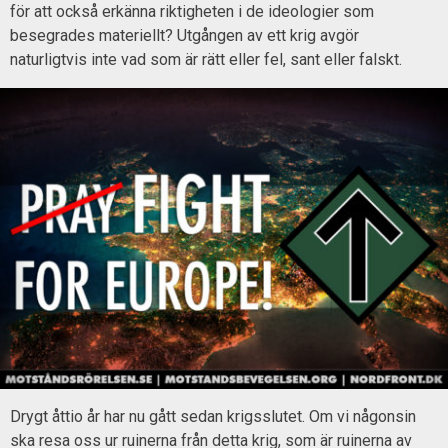
för att också erkänna riktigheten i de ideologier som
besegrades materiellt? Utgången av ett krig avgör
naturligtvis inte vad som är rätt eller fel, sant eller falskt.
Drygt åttio år har nu gått sedan krigsslutet. Om vi någonsin
ska resa oss ur ruinerna från detta krig, som är ruinerna av