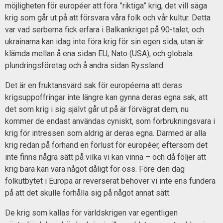
möjligheten för européer att föra ”riktiga” krig, det vill säga
krig som går ut på att försvara våra folk och vår kultur. Detta
var vad serberna fick erfara i Balkankriget på 90-talet, och
ukrainarna kan idag inte föra krig för sin egen sida, utan är
klämda mellan å ena sidan EU, Nato (USA), och globala
plundringsföretag och å andra sidan Ryssland.
Det är en fruktansvärd sak för européerna att deras
krigsuppoffringar inte längre kan gynna deras egna sak, att
det som krig i sig självt går ut på är förvägrat dem; nu
kommer de endast användas cyniskt, som förbrukningsvara i
krig för intressen som aldrig är deras egna. Därmed är alla
krig redan på förhand en förlust för européer, eftersom det
inte finns några sätt på vilka vi kan vinna – och då följer att
krig bara kan vara något dåligt för oss. Före den dag
folkutbytet i Europa är reverserat behöver vi inte ens fundera
på att det skulle förhålla sig på något annat sätt.
De krig som kallas för världskrigen var egentligen