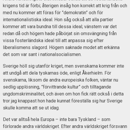
krigens tid är förbi; återigen insåg hon korrekt att krig från och
med nu kommer att föras för ”demokratin” och för
internationalistiska ideal. Hon såg också att alla partier
kommer att vara bundna till dessa ideal; vänstern var det
redan då och högern hade påbörjat sin omsvängning från
vissa fosterländska ideal till att anpassa sig efter
liberalismens slagord. Högern saknade modet att erkänna
det som var sant i nationalsocialismen.
Sverige höll sig utanför kriget, men svenskarna kommer inte
att undgå att dela tyskarnas öde, enligt Åkerhielm. För
svenskarna, liksom de andra europeiska folken, väntar nu
sedlig upplösning, ”förvittrande kultur” och tilltagande
ungdomskriminalitet; och även om hon fick rätt också i detta
tror jag knappast hon hade kunnat föreställa sig hur Sverige
skulle komma att se ut idag.
Det var alltså hela Europa – inte bara Tyskland – som
förlorade andra världskriget. Efter andra världskriget försvann