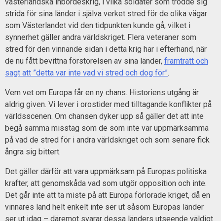
västerländska inbördeskrig, i vilka soldater som trodde sig
strida för sina länder i själva verket stred för de olika vägar
som Västerlandet vid den tidpunkten kunde gå, vilket i
synnerhet gäller andra världskriget. Flera veteraner som
stred för den vinnande sidan i detta krig har i efterhand, när
de nu fått bevittna förstörelsen av sina länder,
framträtt och
sagt att ”detta var inte vad vi stred och dog för”
.
Vem vet om Europa får en ny chans. Historiens utgång är
aldrig given. Vi lever i orostider med tilltagande konflikter på
världsscenen. Om chansen dyker upp så gäller det att inte
begå samma misstag som de som inte var uppmärksamma
på vad de stred för i andra världskriget och som senare fick
ångra sig bittert.
Det gäller därför att vara uppmärksam på Europas politiska
krafter, att genomskåda vad som utgör opposition och inte.
Det går inte att ta miste på att Europa förlorade kriget, då en
vinnares land helt enkelt inte ser ut såsom Europas länder
ser ut idag – däremot svarar dessa länders utseende väldigt