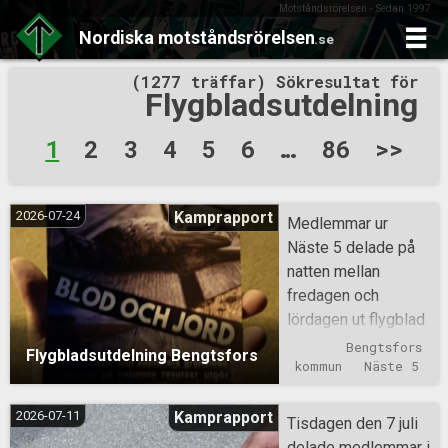
Motståndsrörelsen - Sedan 1997
Nordiska
motståndsrörelsen
.se
Skip
(1277 träffar) Sökresultat för
to
Flygbladsutdelning
content
Sidnumrering
1
2
3
4
5
6
…
86
>>
för
inlägg
2026-07-24
Kamprapport
Medlemmar ur
Näste 5 delade på
natten mellan
fredagen och
lördagen ut flygblad
i Bengtsfors
Bengtsfors 
Flygbladsutdelning Bengtsfors
kommun.
kommun
Näste 5
2026-07-11
Kamprapport
Tisdagen den 7 juli
delade medlemmar i