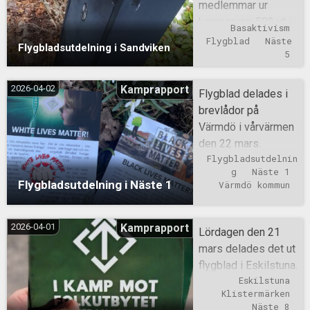
medlemmar ur
kampgrupp 502 ut i
Basaktivism
östra Sandviken och
Flygblad
Näste 
Flygbladsutdelning i Sandviken
delade ut flygblad
5
den 24 mars.
2026-04-02
Kamprapport
Flygblad delades i
brevlådor på
Värmdö i vårvärmen
den 22 mars.
Flygbladsutdelnin
g
Näste 1
Flygbladsutdelning i Näste 1
Värmdö kommun
2026-04-01
Kamprapport
Lördagen den 21
mars delades det ut
flygblad i Eskilstuna.
Eskilstuna
Klistermärken
Näste 8