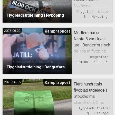
Nyköping.
Flygblad
Näste 
Flygbladsutdelning i Nyköping
8
Nyköping
2026-06-22
Kamprapport
Medlemmar ur
Näste 5 var i kväll
ute i Bengtsfors och
delade ut flygblad.
Bengtsfors 
kommun
Näste 5
Flygbladsutdelning i Bengtsfors
2026-06-15
Kamprapport
Flera hundratals
flygblad utdelade i
Stockholms
skärgård på Ornö.
Flygbladsutdelnin
g
Haninge 