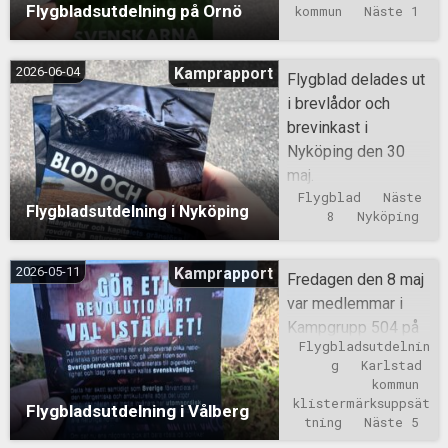
Flygbladsutdelning på Ornö
kommun
Näste 1
2026-06-04
Kamprapport
Flygblad delades ut
i brevlådor och
brevinkast i
Nyköping den 30
maj.
Flygblad
Näste 
Flygbladsutdelning i Nyköping
8
Nyköping
2026-05-11
Kamprapport
Fredagen den 8 maj
var medlemmar i
Kampgrupp 504 på
Flygbladsutdelnin
flygbladsutdelning i
g
Karlstad 
Vålberg i Karlstad
kommun
Kommun. En del
klistermärksuppsät
Flygbladsutdelning i Vålberg
klistermärken
tning
Näste 5
sattes upp också.