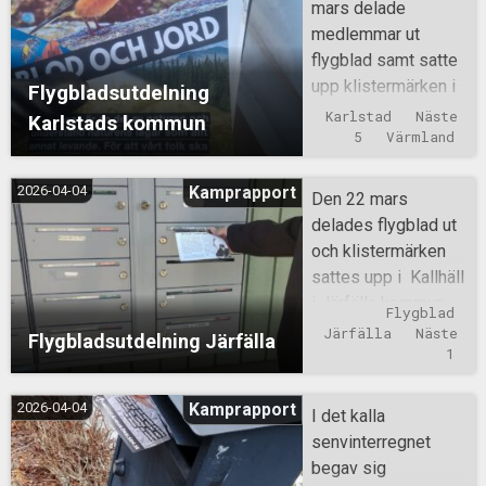
mars delade
medlemmar ut
flygblad samt satte
upp klistermärken i
Flygbladsutdelning
Karlstads kommun.
Karlstad
Näste 
Karlstads kommun
5
Värmland
2026-04-04
Kamprapport
Den 22 mars
delades flygblad ut
och klistermärken
sattes upp i Kallhäll
i Järfälla kommun.
Flygblad
Järfälla
Näste 
Flygbladsutdelning Järfälla
1
2026-04-04
Kamprapport
I det kalla
senvinterregnet
begav sig