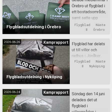
Örebro ut flygblad i
ett bostadsområde,
samt satte upp
några klistermärken.
Flygblad
Näste 
Flygbladsutdelning i Örebro
8
Örebro
2026-06-26
Kamprapport
Flygblad har delats
ut till villor och
radhus i Jönåker.
Flygblad
Näste 
8
Nyköping
Flygbladsutdelning i Nyköping
2026-06-24
Kamprapport
Söndag den 14 juni
delades det ut
flygblad i
villaområden i