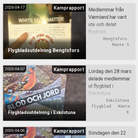
2026-04-17
Kamprapport
Medlemmar från
Värmland har varit
ute och delat
flygblad.
Bengtsfors.
Näste 5
Flygbladsutdelning Bengtsfors
2026-04-07
Kamprapport
Lördag den 28 mars
delade medlemmar
ut flygblad i
Eskilstuna.
Eskilstuna
Flygblad
Näste 
8
Flygbladsutdelning i Eskilstuna
2026-04-06
Kamprapport
Söndagen den 22