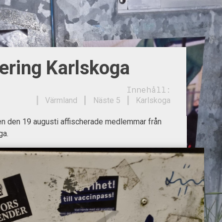
ering Karlskoga
Innehåll:
Värmland
Näste 5
Karlskoga
gen den 19 augusti affischerade medlemmar från
ga.