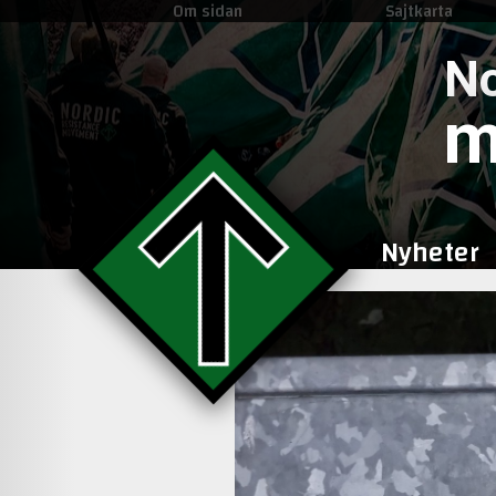
Om sidan
Sajtkarta
No
m
Nyheter