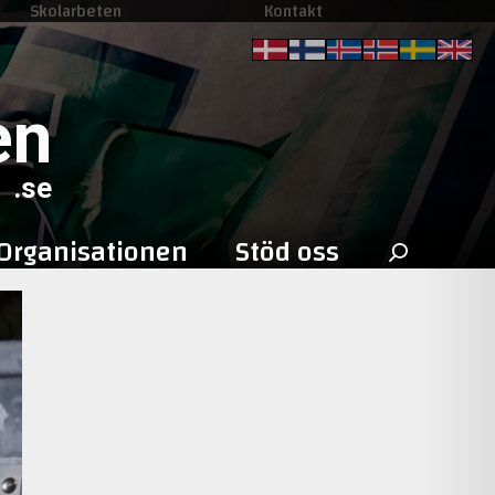
Skolarbeten
Kontakt
en
.se
Sök
Organisationen
Stöd oss
efter: