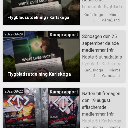
hundratals flygblad i
Karlskoga.
Karlskoga
Näste 
Flygbladsutdelning i Karlskoga
5
Värmland
2022-09-28
Kamprapport
Söndagen den 25
september delade
medlemmar från
Näste 5 ut hudratals
flygblad i Karlskoga.
Karlskoga
Näste 
Flygbladsutdelning Karlskoga
5
Värmland
2022-08-22
Kamprapport
Natten till fredagen
den 19 augusti
affischerade
medlemmar från
Näste 5 i Karlskoga.
Karlskoga
Näste 