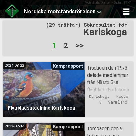
Motståndsrörelsen - Sedan 1997
Nordiska
motståndsrörelsen
.se
Skip
(29 träffar) Sökresultat för
to
Karlskoga
content
Sidnumrering
1
2
>>
för
inlägg
2024-03-22
Kamprapport
Tisdagen den 19/3
delade medlemmar
från Näste 5 ut
flygblad i Karlskoga
Karlskoga
Näste 
5
Värmland
Flygbladsutdelning Karlskoga
2023-02-14
Kamprapport
Torsdagen den 9
februari delade