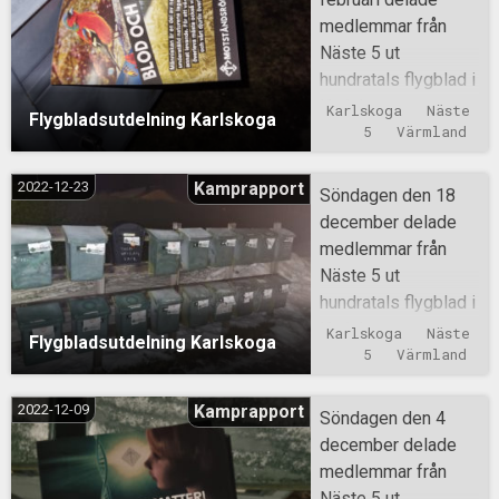
medlemmar från
Näste 5 ut
hundratals flygblad i
Karlskoga.
Karlskoga
Näste 
Flygbladsutdelning Karlskoga
5
Värmland
2022-12-23
Kamprapport
Söndagen den 18
december delade
medlemmar från
Näste 5 ut
hundratals flygblad i
Karlskoga.
Karlskoga
Näste 
Flygbladsutdelning Karlskoga
5
Värmland
2022-12-09
Kamprapport
Söndagen den 4
december delade
medlemmar från
Näste 5 ut