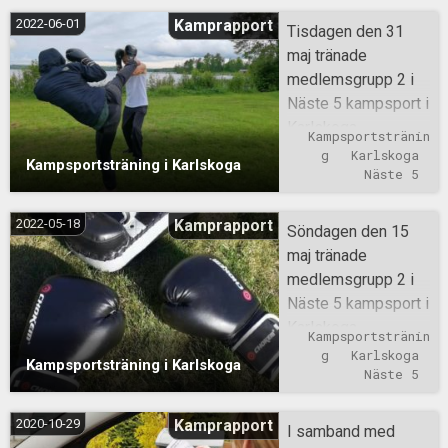
2022-06-01
Kamprapport
Tisdagen den 31
maj tränade
medlemsgrupp 2 i
Näste 5 kampsport i
Karlskoga.
Kampsportstränin
Träningen
g
Karlskoga
Kampsportsträning i Karlskoga
innefattade spark
Näste 5
och
slagkombinationer,
2022-05-18
Kamprapport
Söndagen den 15
styrketräning,
maj tränade
sparring och
medlemsgrupp 2 i
sparring mot flera
Näste 5 kampsport i
motståndare.
Karlskoga.
Kampsportstränin
Deltagarna fick öva
g
Karlskoga
Kampsportsträning i Karlskoga
på diverse slag och
Näste 5
sparkkombinationer,
avståndsbedömning
2020-10-29
Kamprapport
I samband med
och fysträning.