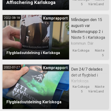
Affischering Karlskoga
5
Värmland
2022-08-18
Kamprapport
Måndagen den 15
augusti var
Medlemsgrupp 2 i
Näste 5 i Karlskoga
kommun. Där
delades det ut
Karlskoga
Näste 
Flygbladsutdelning i Karlskoga
flygblad och
5
klistermärken
sattes upp.
2022-07-27
Kamprapport
Den 24/7 delades
det ut flygblad i
Karlskoga.
Karlskoga
Näste 
5
Värmland
Flygbladsutdelning Karlskoga