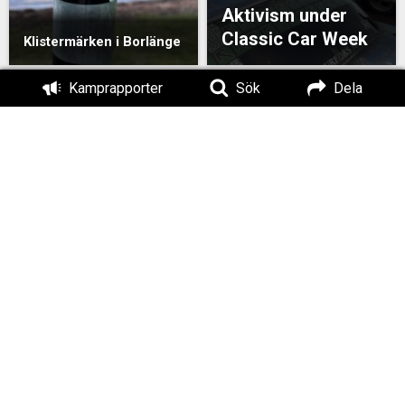
Aktivism under
Classic Car Week
Klistermärken i Borlänge
Kamprapporter
Sök
Dela
Klistermärken i
Flygblad i Säter
Bengtsfors kommun
Flygbladsutdelning
Bengtsfors
Klistermärken i Avesta