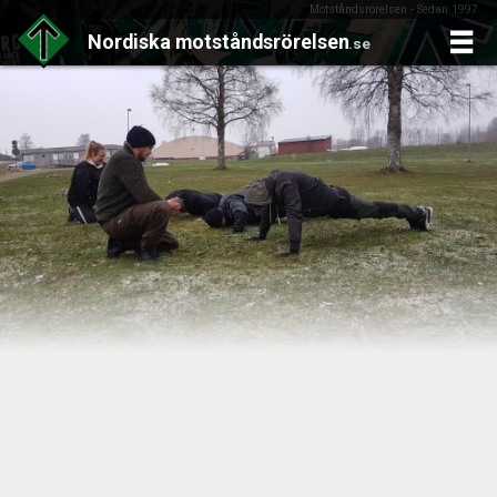
Motståndsrörelsen - Sedan 1997
Nordiska
motståndsrörelsen
.se
Skip
to
content