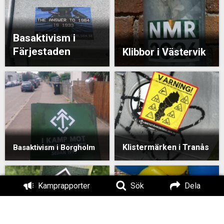
Basaktivism i
Färjestaden
Klibbor i Västervik
Klistermärken i Tranås
Basaktivism i Borgholm
Kamprapporter
Sök
Dela