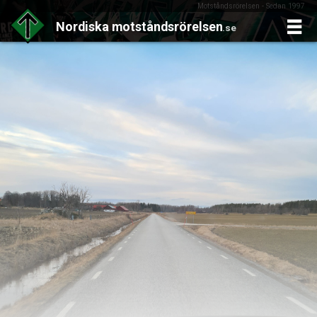
Motståndsrörelsen - Sedan 1997
Nordiska
motståndsrörelsen
.se
Skip
to
content