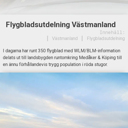
Flygbladsutdelning Västmanland
Innehåll:
Västmanland
Flygbladsutdelning
I dagarna har runt 350 flygblad med WLM/BLM-information
delats ut till landsbygden runtomkring Medåker & Köping till
en ännu förhållandevis trygg population i röda stugor.