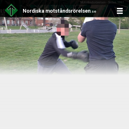
Motståndsrörelsen - Sedan 1997
Nordiska
motståndsrörelsen
.se
Skip
to
content