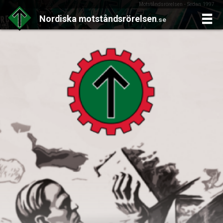
Motståndsrörelsen - Sedan 1997
Nordiska
motståndsrörelsen
.se
Skip
to
content