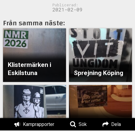
Publicerad:
2021-02-09
Från samma näste:
Klistermärken i
Eskilstuna
Sprejning Köping
Klistermärken i
Kamprapporter
Sök
Dela
Kopparberg
Klistermärken i Köping