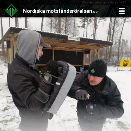
Motståndsrörelsen - Sedan 1997
Nordiska
motståndsrörelsen
.se
Skip
to
content