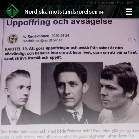
Motståndsrörelsen - Sedan 1997
Nordiska
motståndsrörelsen
.se
Skip
to
content