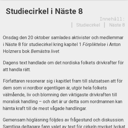
Studiecirkel i Näste 8
Innehåll:
Studiecirkel
Näste 8
Onsdag den 20 oktober samlades aktivister och medlemmar
i Näste 8 för studiecirkel kring kapitel 1
Förpliktelse
i Anton
Holzners bok
Bemästra livet
.
Dagens text handlade om det nordiska folkets drivkrafter för
att handla rätt.
Författaren resonerar sig i kapitlet fram till slutsatsen att för
dem som vi nordbor egentligen är, utgör hela folkets
välmående, liv och blomning den viktigaste drivkraften till
moralisk handling – och det är ur detta som nordmannen kan
hämta kraft till de mest vågade handlingar.
Gemensam högläsning följdes av frågestund och diskussion.
Samtliga deltagare fann valet av text för cirkeln mycket lyckat