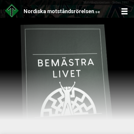
Motståndsrörelsen - Sedan 1997
Nordiska
motståndsrörelsen
.se
Skip
to
content