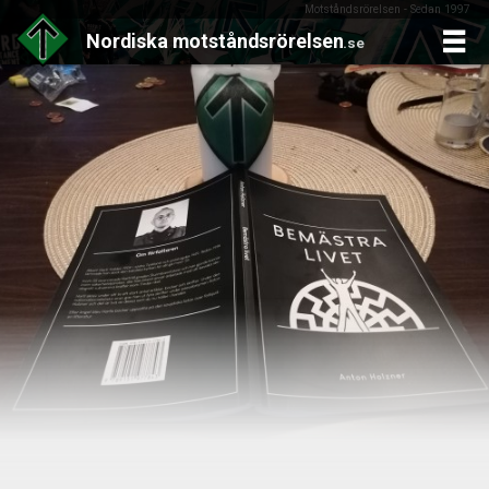
Motståndsrörelsen - Sedan 1997
Nordiska
motståndsrörelsen
.se
Skip
to
content