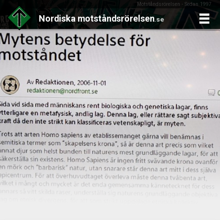
Motståndsrörelsen - Sedan 1997
Nordiska
motståndsrörelsen
.se
Skip
to
content