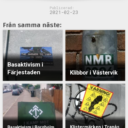
Publicerad:
2021-02-23
Från samma näste:
Basaktivism i
Färjestaden
Klibbor i Västervik
Klistermärken i Tranås
Basaktivism i Borgholm