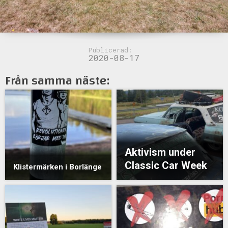
Publicerad:
2020-08-17
Från samma näste:
Aktivism under
Classic Car Week
Klistermärken i Borlänge