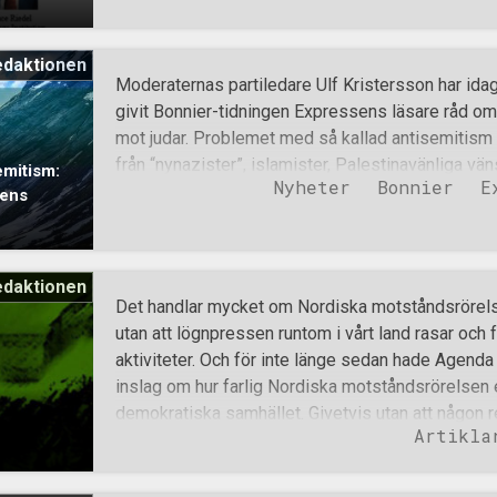
politiska diskussioner med Proletären-säljande 
Kommunistiska Partiet – vilka faktiskt ganska sk
edaktionen
homolobbyns verksamhet som det pågående folku
Moderaternas partiledare Ulf Kristersson har ida
positiv var nyheten om det demonstrationståg, so
givit Bonnier-tidningen Expressens läsare råd om
skrikande kulturmarxistiska rödingar. Såna här fin
mot judar. Problemet med så kallad antisemitism
de visst inte. Några Nordfront-nyheter från den g
från “nynazister”, islamister, Palestinavänliga v
emitism:
debatt. Dagens tema för studiecirkeln om Judisk 
Nyheter
Bonnier
E
som kommer från länder som inte gillar den judiska
sens
Zion”, timme 2. Viktiga ämnen i dagens pensum v
deras hemländer. Sverige är till och med “extra 
bland annat hänvisar till att Judiska föreningen i 
media efter att någon satt upp ett klistermärke p
edaktionen
Umeå slår rekord i fake news De “fem skarpa åtg
Det handlar mycket om Nordiska motståndsrörelse
föreslår går exempelvis ut på att kriminalisera na
utan att lögnpressen runtom i vårt land rasar och f
motståndsrörelsens helt lagliga verksamhet, som
aktiviteter. Och för inte länge sedan hade Agenda 
propagandaspridning, medieverksamhet, parlament
inslag om hur farlig Nordiska motståndsrörelsen e
aktiviteter. • Nolltolerans mot antisemitism i sven
demokratiska samhället. Givetvis utan att någon r
Artikla
som behandlades inbjöds att svara på påståenden
stolt över att få vara en del av denna fantastiska r
vi uppfattas som farliga, utan för att vi nu utan tv