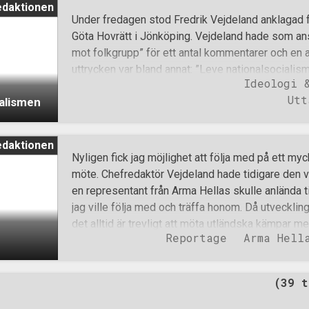
edaktionen
att räkna med. Etablissemanget ser oss inte läng
Under fredagen stod Fredrik Vejdeland anklagad f
extremister som man kan ignorera. Etablisseman
Göta Hovrätt i Jönköping. Vejdeland hade som ans
växer med en målmedvetenhet och en stolthet so
mot folkgrupp” för ett antal kommentarer och en a
Ändå finns det de som ibland tvivlar på att Motst
uttrycken var bland annat: ”Leve nationalsocialism
en maktfaktor. Det är sant att vi inte är någon ma
Ideologi 
Zog”, ”Krossa Sion” och “Adolf Hitler, den störste 
Utt
ialismen
åklagare Fredrik Ingblad byggde sitt åtal på halm
andra retoriska knep som han lyckades manipuler
sig själv tolkningsföreträde över vad nationalsocia
edaktionen
osakliga grunder övertyga rätten att Nordfront står
Nyligen fick jag möjlighet att följa med på ett my
utrotning eftersom vi delar samma -ism som andr
möte. Chefredaktör Vejdeland hade tidigare den 
detta. När uttrycken nu fick ny prövning vid Hovrät
en representant från Arma Hellas skulle anlända 
ett längre anförande för att förklara vad national
jag ville följa med och träffa honom. Då utvecklin
vad Nordfront representerar, står för och menar 
det alltid är trevligt att möta utländska kämpar 
Reportage
Arma Hell
jag inte när jag bestämde mig för att tacka ja. Vä
varit bättre, men humöret sviktade inte och det 
jag mötte upp Vejdeland denna regniga lördagskvä
(39 t
halv sju när vi tog sällskap och promenerade bort
utanför Centralstationen möter vi Lefteris, som res