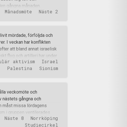
t lyssna
 den gångna månaden.
Månadsmöte
Näste 2
annat den tuffa vandringen på
 finska vinterkriget och sist
r första maj. Under mötet
kussioner. Greenpilled var även
livit mördade, förföljda och
tändes grillen snabbt och
er. I veckan har konflikten
ndet var igång. Flera matcher
fter att bland annat israelisk
 menat som en lek för barnen
t flyg och artilleri har under
eta vad som menas med detta kan
ulär aktivism
Israel
ensiv bombterror som har lett
d
Palestina
Sionism
i Sverige och övriga världen
dsrörelsen att ställa sig bakom
a ockupationsstaten. Under
örelsen en protestaktion i
ålla veckomöte och
ker mot palestinierna.
v nästets gångna och
la Kristianstad med en israelisk
 måst missa lördagens
hefen Daniel Gerdås ett
sm i gruppen ventilerades
Näste 8
Norrköping
tsplatser och en del
Studiecirkel
ättade om förvånansvärt givande