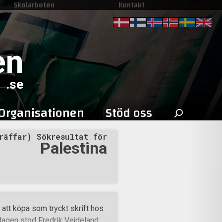
Skolarbeten
Kontakt
en
.se
Sök
Organisationen
Stöd oss
efter:
räffar) Sökresultat för
Palestina
att köpa som tryckt skrift hos
dagen stod Fredrik Vejdeland