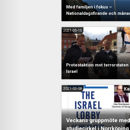
Med familjen i fokus –
Nationaldagsfirande och mån
2021-05-15
Protestaktion mot terrorstaten
Israel
2021-03-08
Ka
Veckans gruppmöte me
studiecirkel i Norrköping