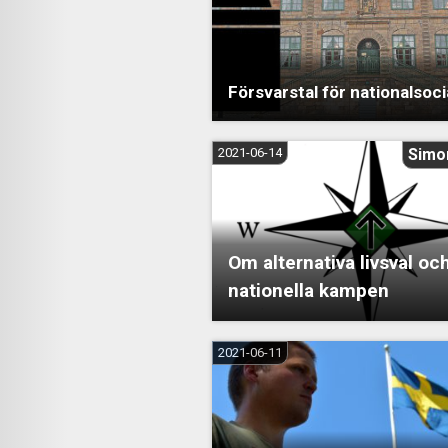
Försvarstal för nationalsoc
2021-06-14
Simo
Om alternativa livsval oc
nationella kampen
2021-06-11