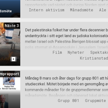
förtydliga vissa saker. Det visade sig nämligen at
rapporterade vad nästet och övriga Norden gjort
Intern aktivism
Månadsmöte
Ale
Aktiviteter som blev uppmärksammade var bland 
adsmöte
Bohusleden, Hedrandet av de fallna hjältarna under
men inte minst den lastbilsburna aktivismen unde
Näste 3
framkom det en hel del bra idéer och givande dis
Det palestinska folket har under flera decennier b
på plats med sina produkter. Efter mötets avslut 
undantryckta i sitt eget land av judiska kolonisatör
maten förbereddes samtidigt som brännbollsspela
mellan Israel och Palestina återigen blossat upp e
spelades och trots att det egentligen främst var
polis stormat al-Aqsamoskén i Jerusalem. Israelisk
tog vissa det på lite för stort allvar. Vill man v
Film
Nyheter
Spektak
hela veckan utsatt palestinierna i Gaza för en int
man lyssna p
Kristiansta
till hundratals civila offer. Medan andra politiker 
väljer att ge sitt stöd åt Israel så väljer Motstån
palestiniernas kamp för frihet mot den israelisk
mprapport
fredagen genomförde därför Nordiska motståndsr
Måndag 8 mars och åter dags för grupp 801 att h
Kristianstad med anledning av Israels terrorattac
studiecirkel. Mötet började med en genomgång a
Aktivisterna från Näste 3 ställde upp sig i centra
kommande månader för de gruppmedlemmar som
flagga som lades ut på gatan. Sedan höll nästesc
månadsmöte. Begången och planerad lokal aktivi
d
brandtal där han belyste förtrycket som Isra
Grupp 801
Gruppmöte
sedan, liksom några händelser på kamraters arbe
lokalnyheter. Aktivismen rullar på. En kamrat ber