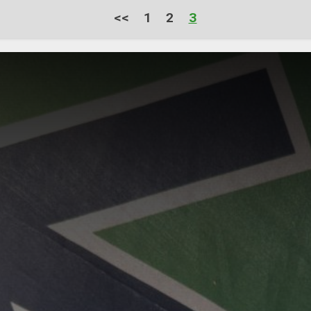
alla på varandra och Lefteris gör ett gott intryck
<<
1
2
3
trevlig. Vi bestämmer oss för att fly undan eventu
steg mot en närbelägen pub. Då vi letar efter ett l