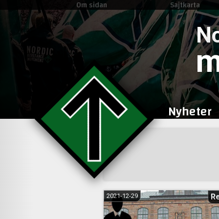
Om sidan
Sajtkarta
No
m
Nyheter
Sidnumrering
för
inlägg
2021-12-29
R