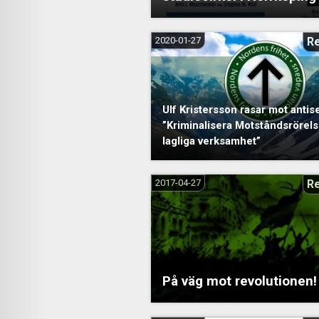
2020-01-27
R
Ulf Kristersson rasar mot antis
”Kriminalisera Motståndsrörel
lagliga verksamhet”
2017-04-27
R
På väg mot revolutionen!