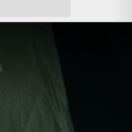
 på oss båda. Välklädd och
ella regnskurar och styr våra