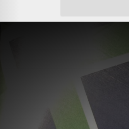
Sidnumrering
för
inlägg