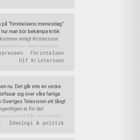
kommunister från
oningslöst kritiserade såväl
tbytet. Betydligt mindre
g på “förintelsens minnesdag”
m hölls i Norrköping idag – av
 hur man bör bekämpa kritik
ns inte bara i Lund. Idag badade
 kommer enligt Kristersson
ångna veckan kom upp till
änsterrörelser samt muslimer
makt var filmen ”In the name of
xpressen
Förintelsen
 staten Israels härjningar i
a
Ulf Kristersson
drabbat” menar moderaten, som
Umeå 2017 valde att gråta ut i
å deras lokal. LÄS MER: Judar i
ärder” som Ulf Kristersson
n nu. Det går inte en vecka
tionalsocialistiska Nordiska
örfasar sig över våra farliga
 bland annat består av
i Sveriges Television ett långt
arism, utbildning och sociala
gentligen är för det
ska skolor. Varje incid
epresentant från den rörelse
r
Ideologi & politik
a. Jag känner mig oerhört
örelse. Inte i första hand för att
ekan tas på allvar, som en kraft