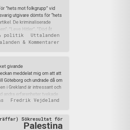
re som några vilsna
ör ”hets mot folkgrupp” vid
get ser oss som en kraft som
varig utgivare dömts för “hets
m skrämmer dem till vansinne.
rtikel. De kriminaliserade
åndsrörelsen skulle kunna bli
en”, ”Leve Hitler”, ”Död åt
ssrörelse idag, men v
& politik
Uttalanden
folkhjälten i modern tid”. JK:s
alanden & Kommentarer
gubbar, “tolkningsfakta” och
a tingsrätten med. Ingblad gav
lismen står för i syfte att på
 för rashat, rasförföljelser och
cket givande
a som påstås ha stått för
veckan meddelat mig om att att
ten valde Vejdeland att hålla
till Göteborg och undrade då om
socialismen står för men också
gen i Grekland är intressant och
med
med andra erfarenheter tvekade
as
Fredrik Vejdeland
dret kunde i ärlighetens namn
var med en viss förväntan som
ll. Klockan hade hunnit slå
räffar) Sökresultat för
 mot Drottningtorget. Strax
Palestina
t hit från Grekland. Vi hälsar