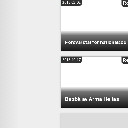
2015-02-02
R
Försvarstal för nationalsoc
2012-10-17
R
Besök av Arma Hellas