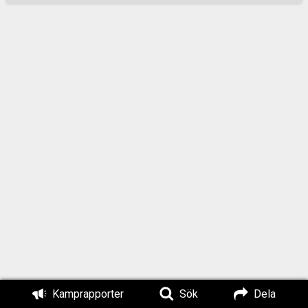
Många flygblad
bytte ägare och flera
trevliga
diskussioner
genomfördes med
personer som var
på väg in och ut ur
köpcentret.
Majoriteten av
personerna som
befann sig på
köpcentret tog glatt
emot flygbladen och
responsen var i
stort sett positiv.
Ingen var egentligen
tydligt negativ. Flera
personer som
Kamprapporter
Sök
Dela
Motståndsrörelsens