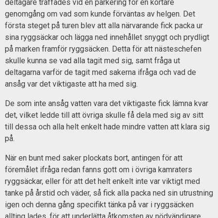
deltagare träffades vid en parkering för en kortare
genomgång om vad som kunde förväntas av helgen. Det
första steget på turen blev att alla närvarande fick packa ur
sina ryggsäckar och lägga ned innehållet snyggt och prydligt
på marken framför ryggsäcken. Detta för att nästeschefen
skulle kunna se vad alla tagit med sig, samt fråga ut
deltagarna varför de tagit med sakerna ifråga och vad de
ansåg var det viktigaste att ha med sig.
De som inte ansåg vatten vara det viktigaste fick lämna kvar
det, vilket ledde till att övriga skulle få dela med sig av sitt
till dessa och alla helt enkelt hade mindre vatten att klara sig
på.
När en bunt med saker plockats bort, antingen för att
föremålet ifråga redan fanns gott om i övriga kamraters
ryggsäckar, eller för att det helt enkelt inte var viktigt med
tanke på årstid och väder, så fick alla packa ned sin utrustning
igen och denna gång specifikt tänka på var i ryggsäcken
allting lades, för att underlätta åtkomsten av nödvändigare