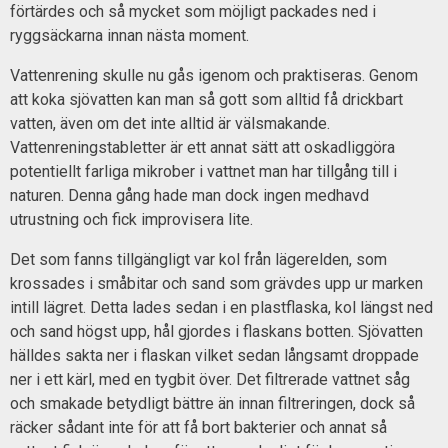
förtärdes och så mycket som möjligt packades ned i
ryggsäckarna innan nästa moment.
Vattenrening skulle nu gås igenom och praktiseras. Genom
att koka sjövatten kan man så gott som alltid få drickbart
vatten, även om det inte alltid är välsmakande.
Vattenreningstabletter är ett annat sätt att oskadliggöra
potentiellt farliga mikrober i vattnet man har tillgång till i
naturen. Denna gång hade man dock ingen medhavd
utrustning och fick improvisera lite.
Det som fanns tillgängligt var kol från lägerelden, som
krossades i småbitar och sand som grävdes upp ur marken
intill lägret. Detta lades sedan i en plastflaska, kol längst ned
och sand högst upp, hål gjordes i flaskans botten. Sjövatten
hälldes sakta ner i flaskan vilket sedan långsamt droppade
ner i ett kärl, med en tygbit över. Det filtrerade vattnet såg
och smakade betydligt bättre än innan filtreringen, dock så
räcker sådant inte för att få bort bakterier och annat så