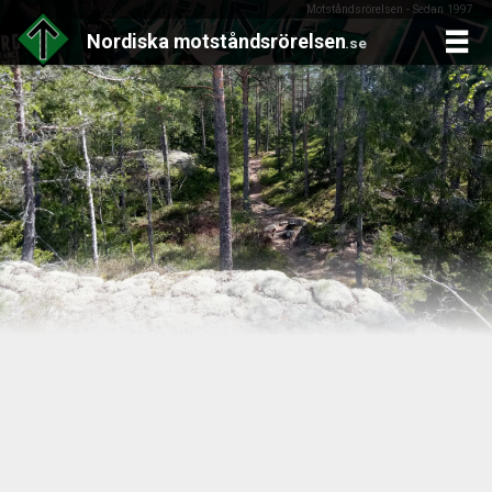
Motståndsrörelsen - Sedan 1997
Nordiska
motståndsrörelsen
.se
Skip
to
content