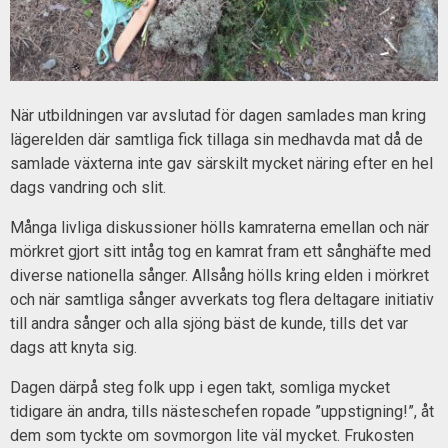
När utbildningen var avslutad för dagen samlades man kring
lägerelden där samtliga fick tillaga sin medhavda mat då de
samlade växterna inte gav särskilt mycket näring efter en hel
dags vandring och slit.
Många livliga diskussioner hölls kamraterna emellan och när
mörkret gjort sitt intåg tog en kamrat fram ett sånghäfte med
diverse nationella sånger. Allsång hölls kring elden i mörkret
och när samtliga sånger avverkats tog flera deltagare initiativ
till andra sånger och alla sjöng bäst de kunde, tills det var
dags att knyta sig.
Dagen därpå steg folk upp i egen takt, somliga mycket
tidigare än andra, tills nästeschefen ropade ”uppstigning!”, åt
dem som tyckte om sovmorgon lite väl mycket. Frukosten