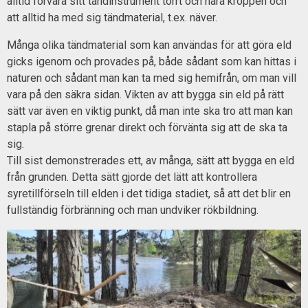
alltid förvara sitt tändinstrument torrt och nära kroppen och
att alltid ha med sig tändmaterial, t.ex. näver.
Många olika tändmaterial som kan användas för att göra eld
gicks igenom och provades på, både sådant som kan hittas i
naturen och sådant man kan ta med sig hemifrån, om man vill
vara på den säkra sidan. Vikten av att bygga sin eld på rätt
sätt var även en viktig punkt, då man inte ska tro att man kan
stapla på större grenar direkt och förvänta sig att de ska ta
sig.
Till sist demonstrerades ett, av många, sätt att bygga en eld
från grunden. Detta sätt gjorde det lätt att kontrollera
syretillförseln till elden i det tidiga stadiet, så att det blir en
fullständig förbränning och man undviker rökbildning.