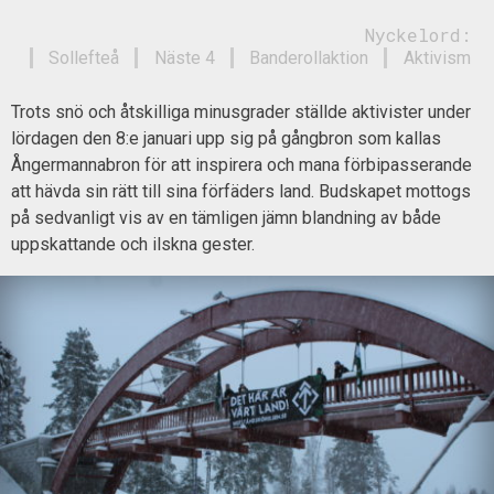
Nyckelord:
Sollefteå
Näste 4
Banderollaktion
Aktivism
Trots snö och åtskilliga minusgrader ställde aktivister under
lördagen den 8:e januari upp sig på gångbron som kallas
Ångermannabron för att inspirera och mana förbipasserande
att hävda sin rätt till sina förfäders land. Budskapet mottogs
på sedvanligt vis av en tämligen jämn blandning av både
uppskattande och ilskna gester.