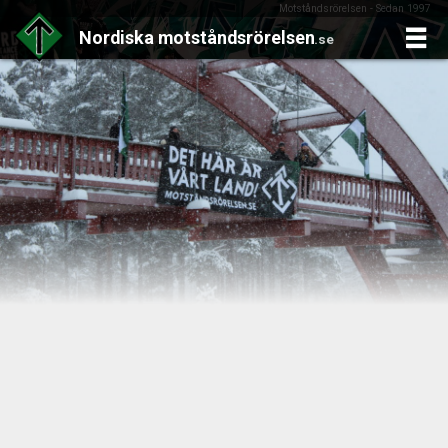
Motståndsrörelsen - Sedan 1997
Nordiska
motståndsrörelsen
.se
Skip
to
content