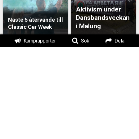
Aktivism under
Dansbandsveckan
Näste 5 återvände till
i Malung
Classic Car Week
Kamprapporter
Sök
Dela
Aktivism och gemenskap
Organisationen
i Sandviken