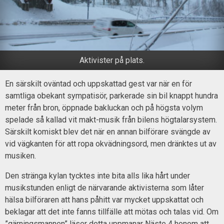
Aktivister på plats.
En särskilt oväntad och uppskattad gest var när en för
samtliga obekant sympatisör, parkerade sin bil knappt hundra
meter från bron, öppnade bakluckan och på högsta volym
spelade så kallad vit makt-musik från bilens högtalarsystem.
Särskilt komiskt blev det när en annan bilförare svängde av
vid vägkanten för att ropa okvädningsord, men dränktes ut av
musiken.
Den stränga kylan tycktes inte bita alls lika hårt under
musikstunden enligt de närvarande aktivisterna som låter
hälsa bilföraren att hans påhitt var mycket uppskattat och
beklagar att det inte fanns tillfälle att mötas och talas vid. Om
”gärningsmannen” läser detta uppmanar Näste 4 honom att