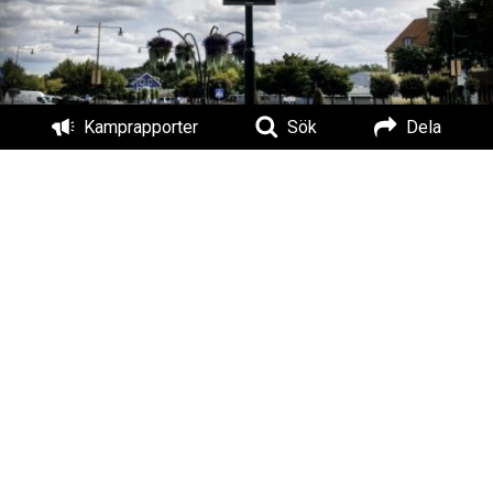
Kamprapporter
Sök
Dela
Skärmdump från Helsingborgs dagblad.
Valkampen i Örkelljunga blev lyckad med tanke på all den
uppmärksamhet och spridning som man lyckats få. Det är
förövrigt första gången Motståndsrörelsen ställde upp i
kommunval i en skånsk kommun. De övriga åtta partierna blev
nog chockerade över det arbete och den närvaro som
Motståndsrörelsen haft och hur mycket vi har synts. Därför
försöker de nu i efterhand skademinimera genom att ljuga
ihop historier om att organisationens aktivister ska ha varit