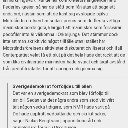
anmärkningsvärt. När de har konfronterats angående hela
Federley-grejen så har de stått som fån utan att säga ett
enda ord, nästan som att de känt sig avslöjade själva.
Motståndsrörelsen har sedan, precis som de flesta vettiga
människor borde göra, klargjort att människor som försvarar
pedofiler inte är välkomna i Örkelljunga. Det stämmer dock
inte att man skrikit vid något tillfälle utan istället har
Motståndsrörelsens aktivister diskuterat civiliserat och ifall
Centerpartiet velat få ett slut på det hela hade det räckt att de
som lika civiliserade människor hade svarat och tagit avstånd
från pedofili istället för att springa och gömma sig.
Sverigedemokrat förföljdes till bilen
Det var en sverigedemokrat som blev förföljd till
sin bil. Sedan var det några andra som stod vid vårt
tält någon vecka tidigare, som NMR hade varit på.
De hade uppträtt nedsättande och skrikit saker,
säger Niclas Bengtsson, oppositionsråd och
gruppledare för SD i Örkelljunga.