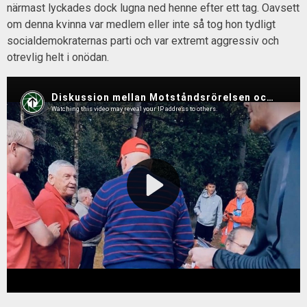
närmast lyckades dock lugna ned henne efter ett tag. Oavsett
om denna kvinna var medlem eller inte så tog hon tydligt
socialdemokraternas parti och var extremt aggressiv och
otrevlig helt i onödan.