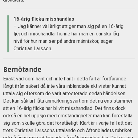
16-årig flicka misshandlas
– Jag känner väl ärligt att ger man sig på en 16-årig
tjej och misshandlar henne har man en ganska låg
nivå för hur man ser på andra människor, säger
Christian Larsson.
Bemötande
Exakt vad som hänt och inte hänt i detta fall är fortfarande
långt ifrån säkert då inte våra inblandade aktivister kunnat
uttala sig eftersom de varit arresterade sedan händelsen.
Det kan såklart låta anmärkningsvärt om det nu ens stämmer
att en 16-årig flicka har blivit misshandlad. Det finns dock
också en hel uppsjö med omständigheter man kan föreställa
sig som skulle göra det förståeligt. Klart är i varje fall att det
trots Christian Larssons uttalande och Aftonbladets rubriker
också finns män inblandade på målsägandesidan. Det rör sig