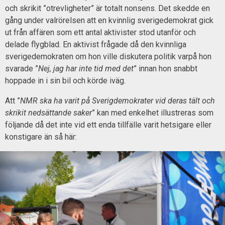
och skrikit ”otrevligheter” är totalt nonsens. Det skedde en
gång under valrörelsen att en kvinnlig sverigedemokrat gick
ut från affären som ett antal aktivister stod utanför och
delade flygblad. En aktivist frågade då den kvinnliga
sverigedemokraten om hon ville diskutera politik varpå hon
svarade ”
Nej, jag har inte tid med det
” innan hon snabbt
hoppade in i sin bil och körde iväg.
Att ”
NMR ska ha varit på Sverigdemokrater vid deras tält och
skrikit nedsättande saker
” kan med enkelhet illustreras som
följande då det inte vid ett enda tillfälle varit hetsigare eller
konstigare än så här: