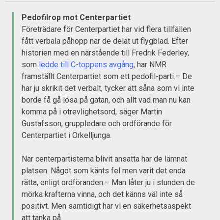
Pedofilrop mot Centerpartiet
Företrädare för Centerpartiet har vid flera tillfällen
fått verbala påhopp när de delat ut flygblad. Efter
historien med en närstående till Fredrik Federley,
som
ledde till C-toppens avgång
, har NMR
framställt Centerpartiet som ett pedofil-parti.– De
har ju skrikit det verbalt, tycker att såna som vi inte
borde få gå lösa på gatan, och allt vad man nu kan
komma på i otrevlighetsord, säger Martin
Gustafsson, gruppledare och ordförande för
Centerpartiet i Örkelljunga.
När centerpartisterna blivit ansatta har de lämnat
platsen. Något som känts fel men varit det enda
rätta, enligt ordföranden.– Man låter ju i stunden de
mörka krafterna vinna, och det känns väl inte så
positivt. Men samtidigt har vi en säkerhetsaspekt
att tänka på.