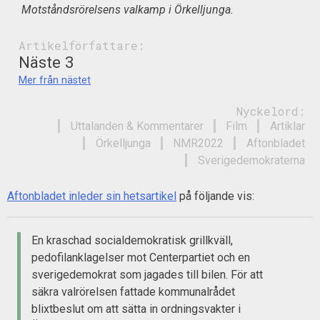
Motståndsrörelsens valkamp i Örkelljunga.
Artikelförfattare:
Näste 3
Mer från nästet
Nyckelord:
Uttalanden & Kommentarer
Film
Artiklar
Örkelljunga
NMR2022
Aftonbladet
Sverigedemokraterna
Aftonbladet inleder sin hetsartikel
på följande vis:
En kraschad socialdemokratisk grillkväll,
pedofilanklagelser mot Centerpartiet och en
sverigedemokrat som jagades till bilen. För att
säkra valrörelsen fattade kommunalrådet
blixtbeslut om att sätta in ordningsvakter i