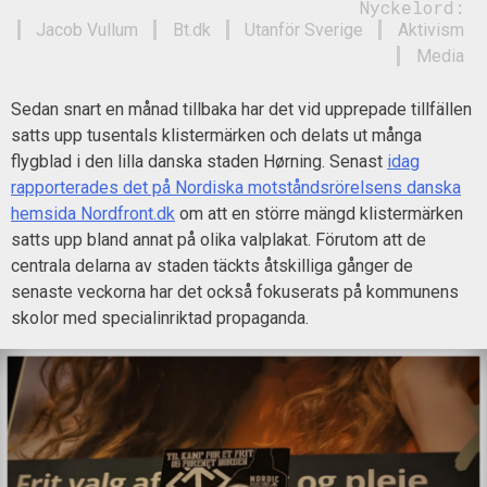
Nyckelord:
Jacob Vullum
Bt.dk
Utanför Sverige
Aktivism
Media
Sedan snart en månad tillbaka har det vid upprepade tillfällen
satts upp tusentals klistermärken och delats ut många
flygblad i den lilla danska staden Hørning. Senast
idag
rapporterades det på Nordiska motståndsrörelsens danska
hemsida Nordfront.dk
om att en större mängd klistermärken
satts upp bland annat på olika valplakat. Förutom att de
centrala delarna av staden täckts åtskilliga gånger de
senaste veckorna har det också fokuserats på kommunens
skolor med specialinriktad propaganda.