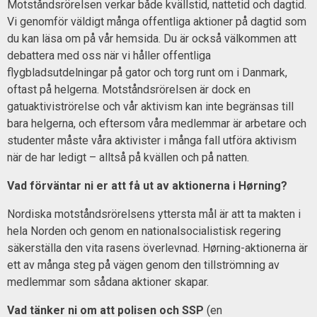
Motståndsrörelsen verkar både kvällstid, nattetid och dagtid.
Vi genomför väldigt många offentliga aktioner på dagtid som
du kan läsa om på vår hemsida. Du är också välkommen att
debattera med oss när vi håller offentliga
flygbladsutdelningar på gator och torg runt om i Danmark,
oftast på helgerna. Motståndsrörelsen är dock en
gatuaktiviströrelse och vår aktivism kan inte begränsas till
bara helgerna, och eftersom våra medlemmar är arbetare och
studenter måste våra aktivister i många fall utföra aktivism
när de har ledigt – alltså på kvällen och på natten.
Vad förväntar ni er att få ut av aktionerna i Hørning?
Nordiska motståndsrörelsens yttersta mål är att ta makten i
hela Norden och genom en nationalsocialistisk regering
säkerställa den vita rasens överlevnad. Hørning-aktionerna är
ett av många steg på vägen genom den tillströmning av
medlemmar som sådana aktioner skapar.
Vad tänker ni om att polisen och SSP
(en