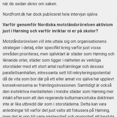
när de sedan skrev om saken.
Nordfront.dk har dock publicerat hela intervjun själva:
Varför genomför Nordiska motståndsrörelsen aktivism
just i Hørning och varför inriktar ni er på skolor?
Motståndsrörelsen vill inte uttala sig om organisationens
strategier i detalj, eller specifikt kring varför just vissa
områden prioriteras, men självklart är städer som Hørning och
liknande orter, städer som ligger i närheten av verkliga
storstäder med ett stort antal rasfrämlingar och dessas
parallellsamhällen, intressanta sett till rekryteringspotential
då de vita som bor där på ett eller annat vis själva har upplevt
konsekvenserna av främlingsinvasionen. Samtidigt är också
den instinktiva mentaliteten i mindre städer som Hørning mer
intakt eftersom att den regerande kulturmarxistiska doktrinen
inte är lika utbredd där som i storstäderna. Detta kan vara
anledningar till varför det just valts att fokusera på Hørning,
men det är upp till varje nästeschef och gruppchef att besluta