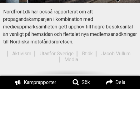
Nordfront.dk har också rapporterat om att
propagandakampanjen i kombination med
medieuppmärksamheten gett upphov till högre besöksantal
än vanligt på hemsidan och flertalet nya medlemsansökningar
till Nordiska motståndsrörelsen.
Aktivism
Utanför Sverige
Bt.dk
Jacob Vullum
Media
Titel:
Kamprapporter
Sök
Dela
Massiv propagandakampanj i danska
Hørning har gett önskvärd
medieuppmärksamhet
Författad av:
Publicerad:
Redaktionen
2022-10-19
Uppdaterad:
2022-10-25
Läs också: