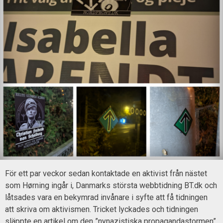
För ett par veckor sedan kontaktade en aktivist från nästet
som Hørning ingår i, Danmarks största webbtidning BT.dk och
låtsades vara en bekymrad invånare i syfte att få tidningen
att skriva om aktivismen. Tricket lyckades och tidningen
släppte en artikel om den ”nynazistiska propagandastormen”