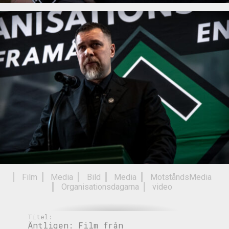
Film
Media
Bild
Media
MotståndsMedia
Organisationsdagarna
video
Titel:
Äntligen: Film från