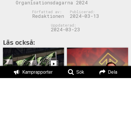
Organisationsdagarna 2024
Författad av:
Publicerad:
Redaktionen
2024-03-13
Uppdaterad:
2024-03-23
Läs också:
Kamprapporter
Sök
Dela
Film från
Motståndsrörelsens
”Det här bådar gott
1 maj
inför framtiden!”