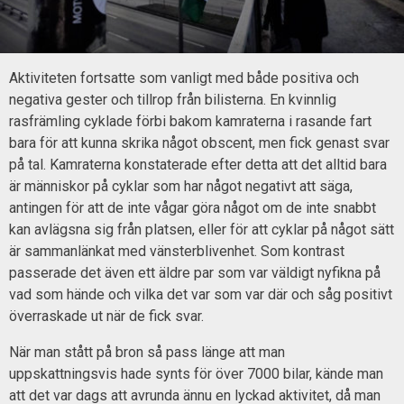
Aktiviteten fortsatte som vanligt med både positiva och
negativa gester och tillrop från bilisterna. En kvinnlig
rasfrämling cyklade förbi bakom kamraterna i rasande fart
bara för att kunna skrika något obscent, men fick genast svar
på tal. Kamraterna konstaterade efter detta att det alltid bara
är människor på cyklar som har något negativt att säga,
antingen för att de inte vågar göra något om de inte snabbt
kan avlägsna sig från platsen, eller för att cyklar på något sätt
är sammanlänkat med vänsterblivenhet. Som kontrast
passerade det även ett äldre par som var väldigt nyfikna på
vad som hände och vilka det var som var där och såg positivt
överraskade ut när de fick svar.
När man stått på bron så pass länge att man
uppskattningsvis hade synts för över 7000 bilar, kände man
att det var dags att avrunda ännu en lyckad aktivitet, då man