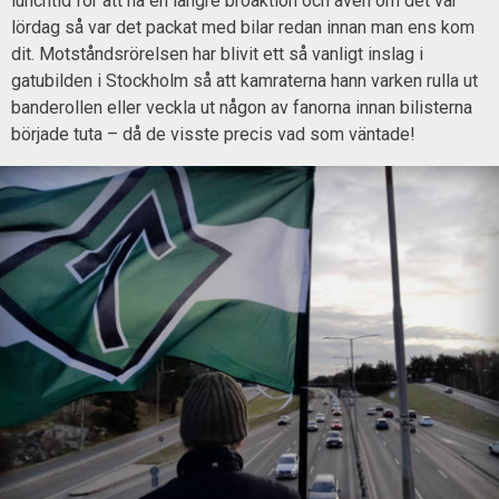
lunchtid för att ha en längre broaktion och även om det var
lördag så var det packat med bilar redan innan man ens kom
dit. Motståndsrörelsen har blivit ett så vanligt inslag i
gatubilden i Stockholm så att kamraterna hann varken rulla ut
banderollen eller veckla ut någon av fanorna innan bilisterna
började tuta – då de visste precis vad som väntade!