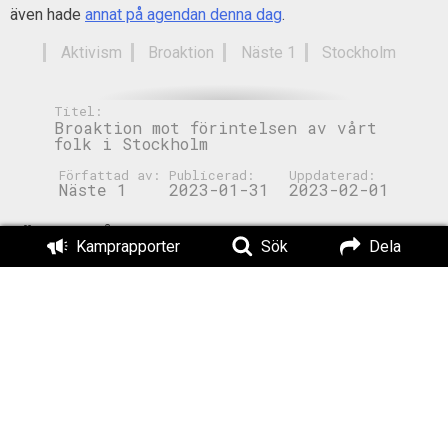
även hade
annat på agendan denna dag
.
Aktivism
Broaktion
Näste 1
Stockholm
Titel:
Broaktion mot förintelsen av vårt
folk i Stockholm
Författad av:
Publicerad:
Uppdaterad:
Näste 1
2023-01-31
2023-02-01
Läs också:
Kamprapporter
Sök
Dela
Ambulerande
Protest mot
offentliga aktiviteter
Stockholm Pride
i Stockholm