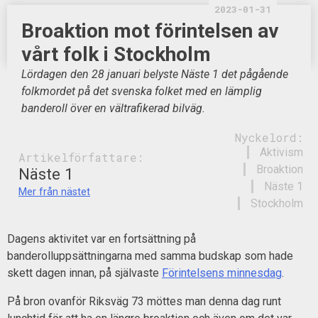
2023-01-31
Broaktion mot förintelsen av
vårt folk i Stockholm
Lördagen den 28 januari belyste Näste 1 det pågående
folkmordet på det svenska folket med en lämplig
banderoll över en vältrafikerad bilväg.
Nyckelord:
Aktivism
Artikelförfattare:
Broaktion
Näste 1
Näste 1
Mer från nästet
Stockholm
Dagens aktivitet var en fortsättning på
banderolluppsättningarna med samma budskap som hade
skett dagen innan, på självaste
Förintelsens minnesdag
.
På bron ovanför Riksväg 73 möttes man denna dag runt