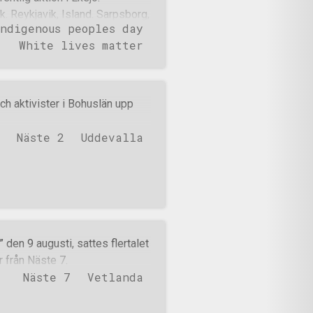
. Reykjavik, Island. Sarpsborg,
ndigenous peoples day
ivtagarna Patriotic Alternative
White lives matter
olm. Monument för
de eller fått några statyer
tion i Bergen, Norge. På Island
vism i Hafnarfjördur,
h aktivister i Bohuslän upp
aek, Danmark. Vetlanda. Greve,
amn, Danmark. Flygblad med
Näste 2
Uddevalla
udvika kommun, samt i Gävle,
en 9 augusti, sattes flertalet
 från Näste 7.
Näste 7
Vetlanda