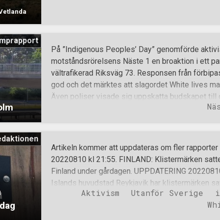
 Vetlanda
mprapport
På ”Indigenous Peoples’ Day” genomförde aktivis
motståndsrörelsens Näste 1 en broaktion i ett pa
vältrafikerad Riksväg 73. Responsen från förbipa
god och det märktes att slagordet White lives ma
Även poliser visade sig uppskatta budskapet till 
Nä
olm
paus i att jaga brottslingar och istället kom förb
motståndsmännen, som dock tackade nej då de in
tårta eller varmkorv.
edaktionen
Artikeln kommer att uppdateras om fler rapport
20220810 kl 21:55. FINLAND: Klistermärken sattes
Finland under gårdagen. UPPDATERING 20220810 k
Islands huvudstad Reykjavik har klistermärken satt
å
Aktivism
Utanför Sverige
i
Munkedal och Uddevalla I de bägge grannkommun
Wh
 dag
banderoller. Klistermärken har satts upp runt den
Island. URSPRUNGLIG PUBLICERING 20220809 kl