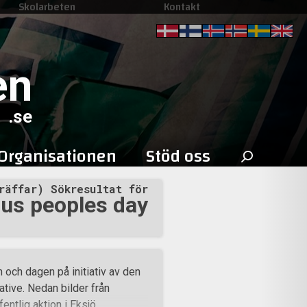
Skolarbeten
Kontakt
en
.se
Sök
Organisationen
Stöd oss
efter:
räffar) Sökresultat för
us peoples day
 och dagen på initiativ av den
native. Nedan bilder från
entlig aktion i Eksjö.