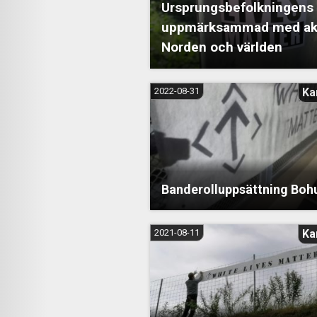
Ursprungsbefolkningens
uppmärksammad med akt
Norden och världen
2022-08-31
Ka
Banderolluppsättning Boh
2021-08-11
Ka