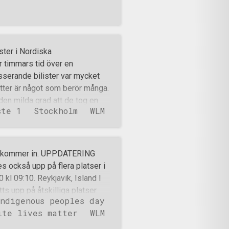
ter i Nordiska
r timmars tid över en
sserande bilister var mycket
tter är något som berör många.
den milda grad att de tog en
ste 1
Stockholm
WLM
i och försökte socialisera med
te hade med sig varken kaffe,
er kommer in. UPPDATERING
 också upp på flera platser i
l 09:10. Reykjavik, Island I
s upp på åtskilliga platser.
ndigenous peoples day
erna har det satts upp
ite lives matter
WLM
 aktiva vulkanen på Reykjanes,
 22:17. Bergen, Norge Norska