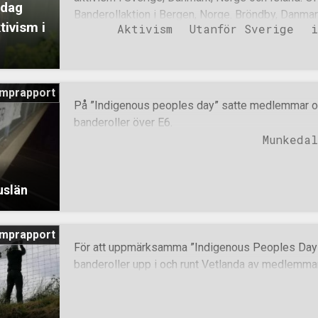
 dag
Banderollaktion i Bergen, Norge. Bröndby, Danmark
ivism i
Aktivism
Utanför Sverige
i
Norge. Randers, Danmark. Randers, Danmark Initiat
hyllas med banderoll över Essingeleden, Stockh
mångkulturens offer som inte blivit uppmärksamma
resta efter sig i Sarpsborg, Norge. En liknande ak
mprapport
har det förutom i huvudstaden också bedrivits akti
På ”Indigenous peoples day” satte medlemmar oc
Gardarbaer, Kopavogur och Mosfellbaer. Vallensb
banderoller över E6.
Danmark. Umeå. Århus, Danmark. Sävsjö. Köpenh
Munkedal
WLM-tema har delats ut på flera olika platser i L
Luleå och Tanum.
uslän
mprapport
För att uppmärksamma ”Indigenous Peoples Day” d
banderoller upp i och runt Vetlanda av medlemmar