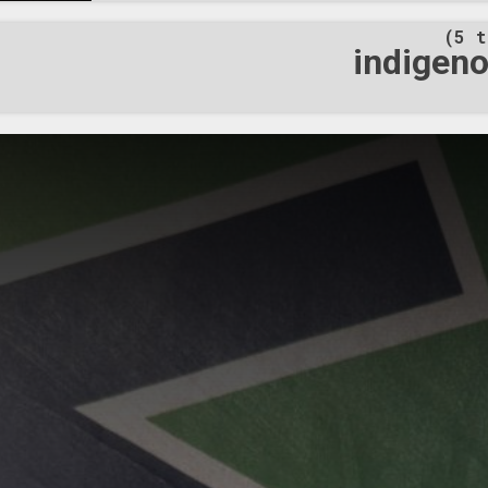
Rede 3 har utfört White lives matter-aktivism på fl
(5 t
Bergens kommun. Enorma skyltar sattes upp längs 
indigeno
tutade och gav tummen upp. Ett stort antal special
också skruvats och klistrats upp vid populära van
exempelvis i Nipedalen. Ludvika I Grängesberg, L