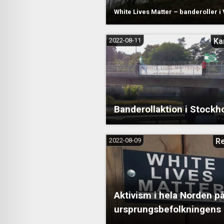
White Lives Matter – banderoller i
2022-08-11
Ka
Banderollaktion i Stockh
2022-08-09
R
Aktivism i hela Norden p
ursprungsbefolkningens