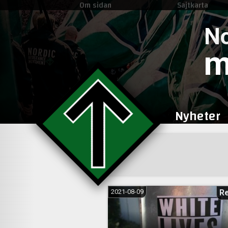
Om sidan
Sajtkarta
No
m
Nyheter
2021-08-09
R