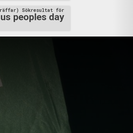
era olika platser runt omkring i
räffar) Sökresultat för
väg E-39. Flera bilister
us peoples day
framtagna skyltar i metall har
dringsstråk och rastplatser,
udvika stod aktiv