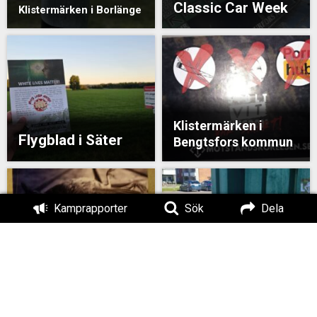
Classic Car Week
Klistermärken i Borlänge
Klistermärken i
Flygblad i Säter
Bengtsfors kommun
Kamprapporter
Sök
Dela
Flygbladsutdelning
Bengtsfors
Klistermärken i Avesta