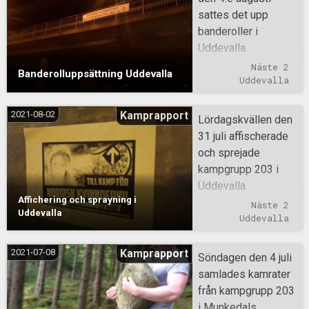
sattes det upp
banderoller i
Uddevalla.
Aktiviteten utfördes
Näste 2
Banderolluppsättning Uddevalla
av medlemmar från
Uddevalla
kampgrupp 203 och
medlemsgrupp 3.
2021-08-02
Kamprapport
Lördagskvällen den
31 juli affischerade
och sprejade
kampgrupp 203 i
Uddevalla.
Affichering och sprayning i
Hundratals affischer
Näste 2
Uddevalla
sattes upp kring de
Uddevalla
mest centrala
delarna.
2021-07-08
Kamprapport
Söndagen den 4 juli
samlades kamrater
från kampgrupp 203
i Munkedals