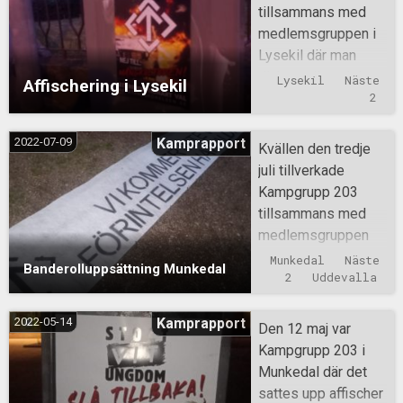
tillsammans med
medlemsgruppen i
Lysekil där man
täckte större delar
Lysekil
Näste 
Affischering i Lysekil
av staden med
2
affischer.
2022-07-09
Kamprapport
Kvällen den tredje
juli tillverkade
Kampgrupp 203
tillsammans med
medlemsgruppen
tre stycken
Munkedal
Näste 
Banderolluppsättning Munkedal
banderoller. När de
2
Uddevalla
var färdigställda
sattes de upp på
2022-05-14
Kamprapport
Den 12 maj var
broar över E6.
Kampgrupp 203 i
Munkedal där det
sattes upp affischer