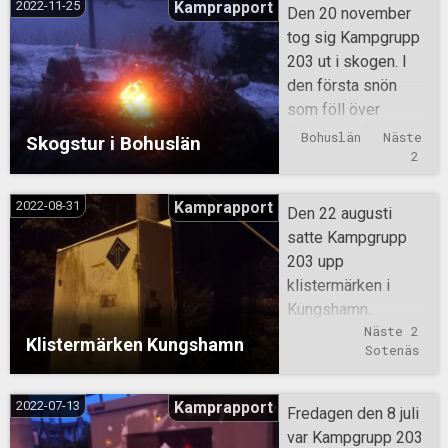
2022-11-25
Kamprapport
Den 20 november
tog sig Kampgrupp
203 ut i skogen. I
den första snön
som föll över
Bohuslän i år
Bohuslän
Näste 
Skogstur i Bohuslän
vandrade gruppen
2
till en lägerplats
några kilometer ut i
2022-08-31
Kamprapport
Den 22 augusti
skogen, väl på plats
satte Kampgrupp
gjorde man upp eld
203 upp
och grillade
klistermärken i
medhavd mat. Efter
Kungshamn.
att solen gått ner
Näste 2
Klistermärken Kungshamn
gick man i mörkret
Sotenäs
skogsleden tillbaka
till parkeringen.
2022-07-13
Kamprapport
Fredagen den 8 juli
var Kampgrupp 203