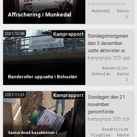
och klistermärken.
Munkedal
Näste 
Affischering i Munkedal
2
2021-12-06
Kamprapport
Söndagsmorgonen
den 5 december
satte aktivister ur
kampgrupp 203 upp
banderoller i
Banderoller
Bohuslän.
Bohuslän
Näste 
Banderoller uppsatta i Bohuslän
2
2021-11-23
Kamprapport
Söndagen den 21
november
genomförde
kampgrupp 203 och
medlemsgrupp 3 en
Basaktivism
Samordnad basaktivism i
gemensam
Flygblad
Näste 