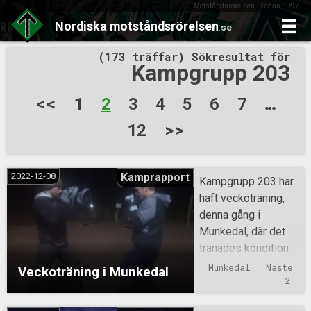
Motståndsrörelsen - Sedan 1997
Nordiska
motståndsrörelsen
.se
Skip
(173 träffar) Sökresultat för
to
Kampgrupp 203
content
Sidnumrering
<<
1
2
3
4
5
6
7
…
för
12
>>
inlägg
2022-12-08
Kamprapport
Kampgrupp 203 har
haft veckoträning,
denna gång i
Munkedal, där det
tränades kondition
och kampsport.
Munkedal
Näste 
Veckoträning i Munkedal
2