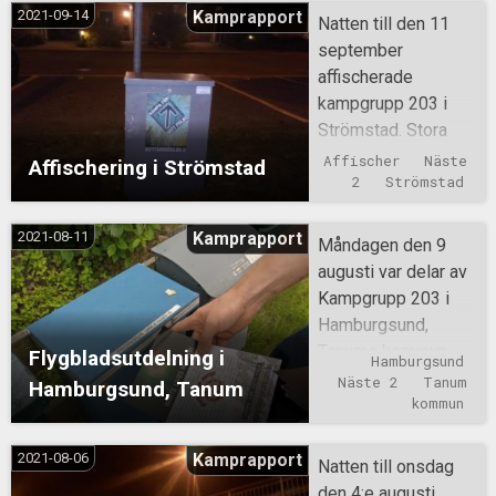
vidare till sparkar
2021-09-14
Kamprapport
Natten till den 11
och avväpning av
september
trubbiga föremål.
affischerade
Man avslutade
kampgrupp 203 i
träningen med lite
Strömstad. Stora
styrkebaserade
delar av staden
Affischer
Näste 
Affischering i Strömstad
moment.
täcktes med
2
Strömstad
budskap från
motståndsrörelsen.
2021-08-11
Kamprapport
Måndagen den 9
augusti var delar av
Kampgrupp 203 i
Hamburgsund,
Tanums kommun
Flygbladsutdelning i
Hamburgsund
och upplyste folket
Näste 2
Tanum 
Hamburgsund, Tanum
om den vita rasens
kommun
betydelse genom
att dela ut flygblad.
2021-08-06
Kamprapport
Natten till onsdag
den 4:e augusti