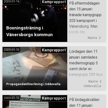
2020-01-16
Kamprapport
På eftermiddagen
den 15 januari
tränade kampgrupp
203 kampsport i
Vänersborg. Man
Boxningsträning i
körde lite
Vänersborgs kommun
parövningar samt
Näste 2
sparring.
2020-01-13
Kamprapport
Lördagen den 11
januari samlades
medlemsgrupp 3
samt delar av
kampgrupp 203 hos
en aktivist i
Näste 2 
Propagandatillverkning i Uddevalla
Uddevalla för att
Uddevalla
tillverka
propaganda.
2020-01-12
Kamprapport
På lördagskvällen
Spraymallar skars ur
den 11 januari