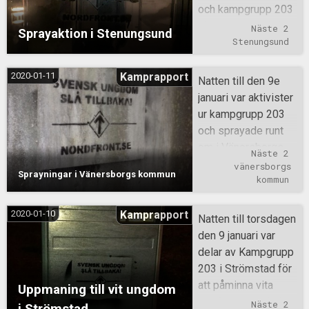
att anmärka.
och kampgrupp 203
gjort en sprayaktion
Näste 2
Sprayaktion i Stenungsund
som uppmanar den
Stenungsund
svenska ungdomen
att slå tillbaka mot
2020-01-11
Kamprapport
Natten till den 9e
dagens sjuka
januari var aktivister
samhälle.
ur kampgrupp 203
och sprayade runt
om i Vänersborgs
Näste 2
kommun. Det
vänersborgs 
Sprayningar i Vänersborgs kommun
sprayades vid 4
kommun
olika skolor och
även vid de centrala
2020-01-10
Kamprapport
Natten till torsdagen
delarna av staden.
den 9 januari var
Allting gick lugnt till
delar av Kampgrupp
och det finns inget
203 i Strömstad för
att anmärka på.
att påminna vita
Uppmaning till vit ungdom
ungdomar att de inte
Näste 2
i Strömstad