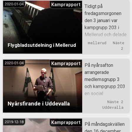
2020-01-04
Kamprapport
Tidigt på
fredagsmorgonen
den 3 januari var
kampgrupp 203 i
Mellerud och delade
ut flygblad. Man
mellerud
Näste 
Flygbladsutdelning i Mellerud
täckte flera stora
2
områden och ca 600
flygblad blev
2020-01-04
Kamprapport
På nyårsafton
utdelat.
arrangerade
medlemsgrupp 3
och kampgrupp 203
en social
sammankomst för
Näste 2
Nyårsfirande i Uddevalla
medlemmar och
Uddevalla
sympatisörer
någonstans i
2019-12-18
Kamprapport
På måndagskvällen
Uddevalla Kommun.
den 16 december