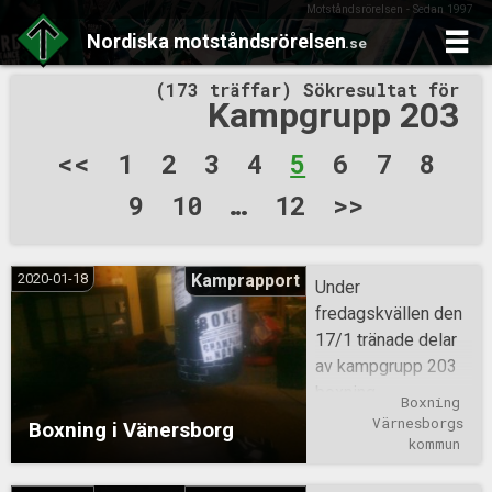
Motståndsrörelsen - Sedan 1997
Nordiska
motståndsrörelsen
.se
Skip
(173 träffar) Sökresultat för
to
Kampgrupp 203
content
Sidnumrering
<<
1
2
3
4
5
6
7
8
för
9
10
…
12
>>
inlägg
2020-01-18
Kamprapport
Under
fredagskvällen den
17/1 tränade delar
av kampgrupp 203
boxning.
Boxning
Värnesborgs 
Boxning i Vänersborg
kommun