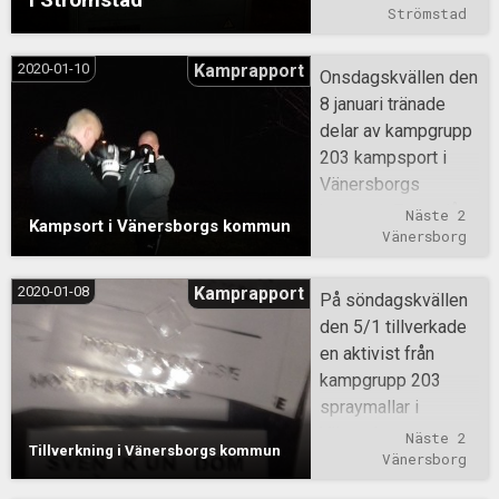
är några slagpåsar
Strömstad
för
främlingsgängen.
2020-01-10
Kamprapport
Onsdagskvällen den
Det sprayades på
8 januari tränade
Strömstads
delar av kampgrupp
gymnasium och
203 kampsport i
kringliggande
Vänersborgs
områden. Svensk
kommun. Fokus låg
Näste 2
Kampsort i Vänersborgs kommun
ungdom, slå tillbaka!
på sparkar, men
Vänersborg
även brottning och
slag övades.
2020-01-08
Kamprapport
På söndagskvällen
den 5/1 tillverkade
en aktivist från
kampgrupp 203
spraymallar i
Vänersborgs
Näste 2
Tillverkning i Vänersborgs kommun
kommun. 7 stycken
Vänersborg
mallar blev klara.