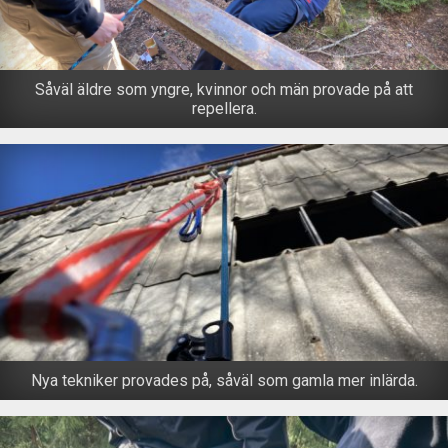
Såväl äldre som yngre, kvinnor och män provade på att
repellera.
Nya tekniker provades på, såväl som gamla mer inlärda.