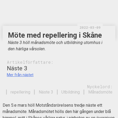
2022-03-09
Möte med repellering i Skåne
Näste 3 höll månadsmöte och utbildning utomhus i
den härliga vårsolen.
Artikelförfattare:
Näste 3
Mer från nästet
Nyckelord:
repellering
Näste 3
Utbildning
Månadsmöte
Den 5:e mars höll Motståndsrörelsens tredje näste ett
månadsmöte. Månadsmötet hölls den här gången under blå
himmel, mitt i Skånes vårliga natur, i närheten av en övergiven