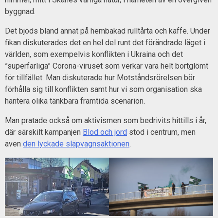
byggnad.
Det bjöds bland annat på hembakad rulltårta och kaffe. Under
fikan diskuterades det en hel del runt det förändrade läget i
världen, som exempelvis konflikten i Ukraina och det
”superfarliga” Corona-viruset som verkar vara helt bortglömt
för tillfället. Man diskuterade hur Motståndsrörelsen bör
förhålla sig till konflikten samt hur vi som organisation ska
hantera olika tänkbara framtida scenarion.
Man pratade också om aktivismen som bedrivits hittills i år,
där särskilt kampanjen
Blod och jord
stod i centrum, men
även
den lyckade släpvagnsaktionen
.