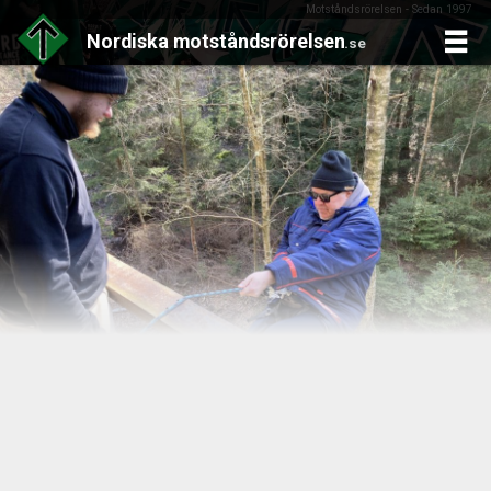
Motståndsrörelsen - Sedan 1997
Nordiska
motståndsrörelsen
.se
Skip
to
content