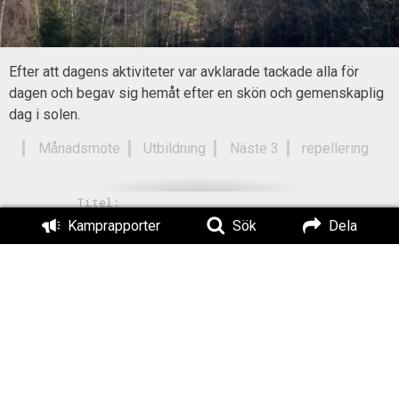
Efter att dagens aktiviteter var avklarade tackade alla för
dagen och begav sig hemåt efter en skön och gemenskaplig
dag i solen.
Månadsmöte
Utbildning
Näste 3
repellering
Titel:
Möte med repellering i Skåne
Kamprapporter
Sök
Dela
Författad av:
Publicerad:
Uppdaterad:
Naste 3
2022-03-09
2022-03-14
Läs också: