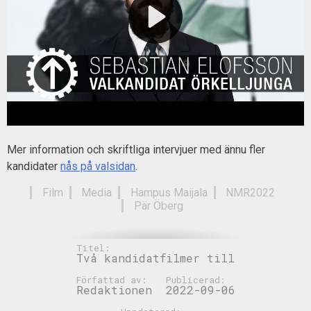
Mer information och skriftliga intervjuer med ännu fler
kandidater
nås på valsidan
.
Film
Media
Hampus Maijala
NMR2022
Pär Öberg
Titel:
Två kandidatfilmer till
Författad av:
Publicerad:
Redaktionen
2022-09-06