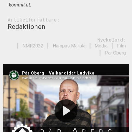
kommit ut.
Artikelförfattare:
Redaktionen
Nyckelord:
NMR2022
Hampus Maijala
Media
Film
Pär Öberg