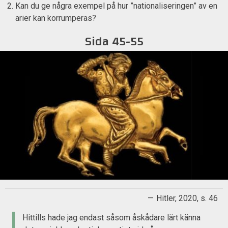
Kan du ge några exempel på hur ”nationaliseringen” av en
arier kan korrumperas?
Sida 45-55
Hitler, 2020, s. 46
Hittills hade jag endast såsom åskådare lärt känna