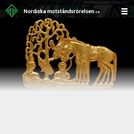
Motståndsrörelsen - Sedan 1997
Nordiska
motståndsrörelsen
.se
Skip
to
content