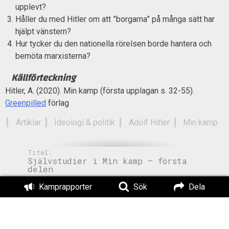
upplevt?
Håller du med Hitler om att ”borgarna” på många sätt har
hjälpt vänstern?
Hur tycker du den nationella rörelsen borde hantera och
bemöta marxisterna?
Källförteckning
Hitler, A. (2020). Min kamp (första upplagan s. 32-55).
Greenpilled
förlag
Artiklar
Ideologi & politik
Adolf Hitler
Min kamp
Titel:
Självstudier i Min kamp – första
delen
Författad av:
Publicerad:
Kamprapporter
Sök
Dela
Lukas Lindgren
2023-02-26
Uppdaterad:
2023-02-26