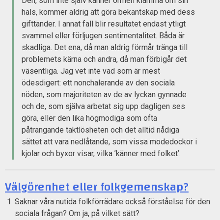
Den, som inte själv känner ormen klämma om sin
hals, kommer aldrig att göra bekantskap med dess
gifttänder. I annat fall blir resultatet endast ytligt
svammel eller förljugen sentimentalitet. Båda är
skadliga. Det ena, då man aldrig förmår tränga till
problemets kärna och andra, då man förbigår det
väsentliga. Jag vet inte vad som är mest
ödesdigert: ett nonchalerande av den sociala
nöden, som majoriteten av de av lyckan gynnade
och de, som själva arbetat sig upp dagligen ses
göra, eller den lika högmodiga som ofta
påträngande taktlösheten och det alltid nådiga
sättet att vara nedlåtande, som vissa modedockor i
kjolar och byxor visar, vilka ’känner med folket’.
Välgörenhet eller folkgemenskap?
Saknar våra nutida folkförrädare också förståelse för den
sociala frågan? Om ja, på vilket sätt?