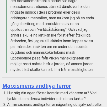
det socialdemokratiska partiet vid några
massdemonstrationer, utan att därutöver ha den
ringaste inblick i dess program eller dess
anhängares mentalitet, men nu kom jag på en enda
gång i beröring med produkterna av dess
uppfostran och ”världsåskådning”. Och vad jag
annars skulle ha lärt kanske först efter åtskilliga
årtionden, fick jag nu till skänks inom loppet av ett
par månader: insikten om en under den sociala
dygdens och människokärlekens mask
uppträdande pest, från vilken mänskligheten om
möjligt snart måste befria jorden, då annars jorden
mycket lätt skulle kunna bli fri från mänskligheten.
Marxismens andliga terror
Hur såg din egen första kontakt med vänstern ut? Vad
tyckte du om dessa individer och deras tankar?
Är marxismens andliga terror någonting du själv sett eller