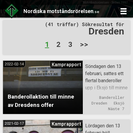
Motståndsrörelsen - Sedan 1997
Nordiska
motståndsrörelsen
.se
Skip
(41 träffar) Sökresultat för
to
Dresden
content
Sidnumrering
1
2
3
>>
för
inlägg
2022-02-14
Kamprapport
Söndagen den 13
februari, sattes ett
flertal banderoller
upp i Eksjö till minne
av
Banderollaktion till minne
Banderoller
Dresdenbombningar
Dresden
Eksjö
av Dresdens offer
nas offer. Denna
Näste 7
dag för 77 år sedan
påbörjades de
2021-02-17
Kamprapport
Lördagen den 13
allierades
februari höll