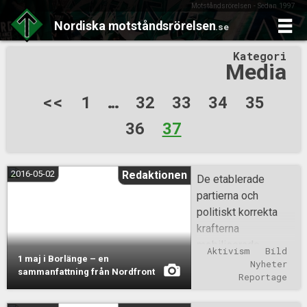
Motståndsrörelsen - Sedan 1997
Nordiska
motståndsrörelsen
.se
Skip
Kategori
to
Media
content
Sidnumrering
<<
1
…
32
33
34
35
för
36
37
inlägg
2016-05-02
Redaktionen
De etablerade
partierna och
politiskt korrekta
krafterna
mobiliserade,
Aktivism
Bild
1 maj i Borlänge – en
gammelmedia
Nyheter
sammanfattning från Nordfront
hetsade och
Reportage
alternativmedia