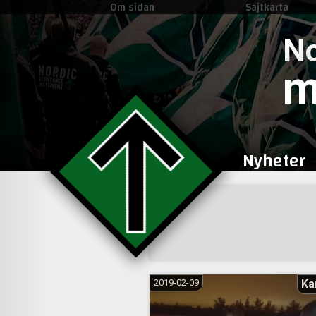
Om sidan
Sajtkarta
No
m
Nyheter
Sidnumrering
för
inlägg
2019-02-09
Ka