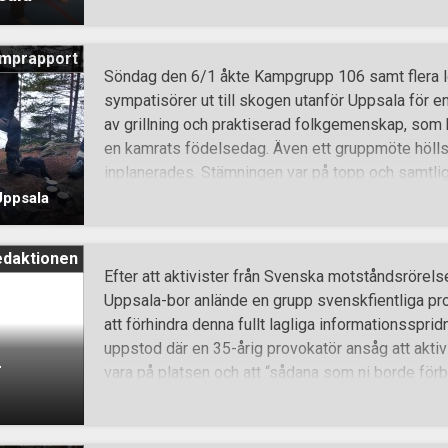
mprapport
Söndag den 6/1 åkte Kampgrupp 106 samt flera 
sympatisörer ut till skogen utanför Uppsala för 
av grillning och praktiserad folkgemenskap, som b
en kamrats födelsedag. Även ett gruppmöte hölls 
inplanerades. Stämningen var på topp och samtliga
ett nytt kampår! Gå med i Nordens frihetskamp du
Uppsala
motståndsrörelsen nu!
edaktionen
Efter att aktivister från Svenska motståndsrörelsen
Uppsala-bor anlände en grupp svenskfientliga prov
att förhindra denna fullt lagliga informationssprid
uppstod där en 35-årig provokatör ansåg att aktivi
–
vara på platsen och att “sådana som ni borde för
försökte gruppen stjäla flygblad från en aktivist,
Samtidigt som provokationerna fortsatte började 
sällskap att filma aktivisterna. När Nordfront eg