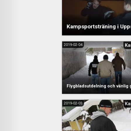
Kampsportsträning i Upp
2019-02-04
Ka
Flygbladsutdelning och vänlig g
2019-02-03
Ka