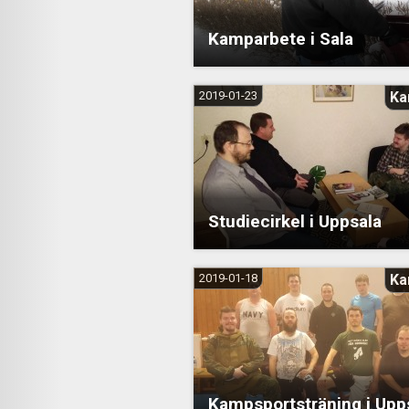
Kamparbete i Sala
2019-01-23
Ka
Studiecirkel i Uppsala
2019-01-18
Ka
Kampsportsträning i Upp