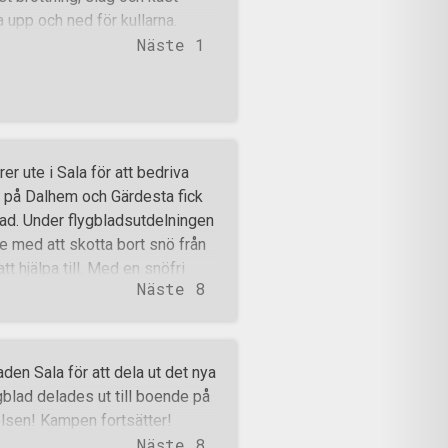
 upp och ned för kullarna.
Näste 1
 ute i Sala för att bedriva
e på Dalhem och Gärdesta fick
ad. Under flygbladsutdelningen
med att skotta bort snö från
 hjälpa till. Med en snöfri
Näste 8
 motståndsmännen och man
450 flygblad delades ut denna
ar du upp näven ur fickan?
rörelsen!
en Sala för att dela ut det nya
gblad delades ut till boende på
elsen! Kampen fortsätter!
Näste 8