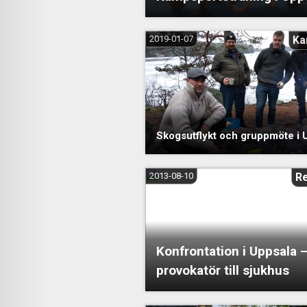
2019-01-07
Ka
Skogsutflykt och gruppmöte i 
2013-08-10
R
Konfrontation i Uppsala 
provokatör till sjukhus