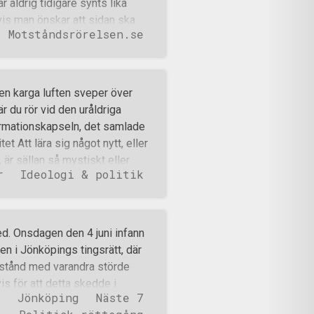
r aldrig tidigare synts lika
tståndsrörelsens me
 vis man önskar att sidan ska
Motståndsrörelsen.se
n fördjupar sig ideologiskt och
eologiska artikeln under året,
dor är förra årets mest lästa
a artikeln sedan lanseringen av
Den karga luften sveper över
– undvik dessa varumärken och
 du rör vid den uråldriga
l som ständigt är aktuell. Den
ormationskapseln, det samlade
srörelen.se har fortsatt att nå
et Att lära sig något nytt, eller
 är sällan så mystiskt eller
r
Ideologi & politik
. Ibland kan det dock vara
lv stöter på bra skrifter,
sens sfär kan effekten ibland
 informationen i sig är strikt
ed. Onsdagen den 4 juni infann
tisör ofta livsförändrande. Man
en i Jönköpings tingsrätt, där
lse samtidigt som man anammar
rstånd med varandra störde
lv, sitt folk och det som är
s för att detta skedde i
r
Jönköping
Näste 7
t gick till platsen och sedan