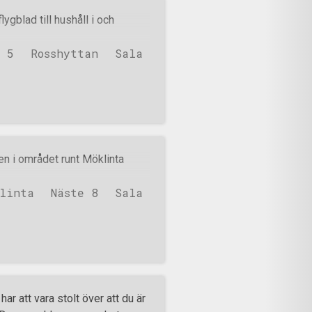
es hand viftades bort blev 35-
blad till hushåll i och
 aktivisterna. Samtidigt anlände
ngen på golvet inne vid Gina
e 5
Rosshyttan
Sala
försökt ingripa i slagsmålet.
n i området runt Möklinta
klinta
Näste 8
Sala
ar att vara stolt över att du är