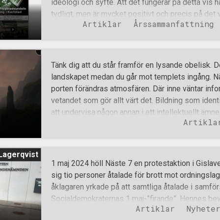
ideologi och syfte. Att det fungerar på detta vis ha
många aktiviteter som bedrivits av Nordiska mo
tydligt, men är mycket positivt och precis på det
Artiklar
Årssammanfattning
fungera. Aktioner drar folk till sidan, där de seda
om Nordiska motståndsrörelsen. Den mest lästa id
som dock kommer efter flera av dessa statiska si
artikel alla kategorier och faktiskt den mest läst
Tänk dig att du står framför en lysande obelisk. 
motståndsrörelsen.se, nämligen Bojkotta Israel 
landskapet medan du går mot templets ingång. När
företag – en otroligt uppskattad informativ artike
porten förändras atmosfären. Där inne väntar inf
mest lästa artikeln sedan lanseringen av motstånd
vetandet som gör allt värt det. Bildning som identit
flera läsare också under år 2025; Bojko
att undervisa någon annan i ett intellektuellt ämne,
Artikla
överdrivet som föregående stycke vill ge sken av
intressant att leka med en sådan tanke. När jag sjä
böcker, artiklar eller poddar inom Motståndsrörel
Lagerqvist
vara nästintill övernaturlig. Trots att den politiska
1 maj 2024 höll Näste 7 en protestaktion i Gislav
sekulär blir den för en ny, men intresserad sympa
sig tio personer åtalade för brott mot ordningslag
släpps sakta men säkert ut ur ett mentalt fänge
åklagaren yrkade på att samtliga åtalade i samfö
en världsåskådning där man istället främjar sig sjä
Socialdemokraternas 1 maj-”firande”. Hennes bevi
vackert här i världen. För för
Artiklar
Nyhete
samförstånd var att flera av de åtalade gemensam