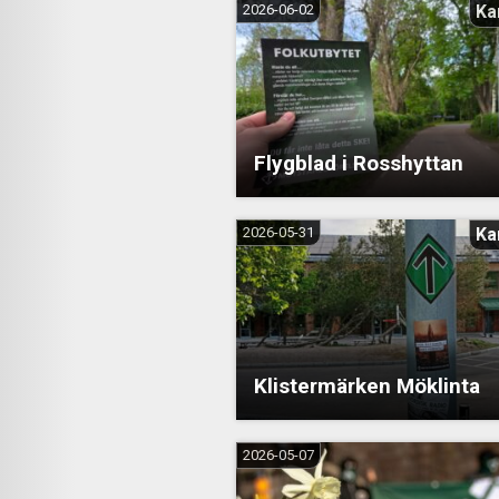
2026-06-02
Ka
Flygblad i Rosshyttan
2026-05-31
Ka
Klistermärken Möklinta
2026-05-07