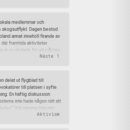
lokala medlemmar och
en skogsutflykt. Dagen bestod
land annat innehöll firande av
där framtida aktiviteter
 är nu utvilade för att påbörja
Näste 1
 med! Ansök till Nordiska
 delat ut flygblad till
okatörer till platsen i syfte
ning. En häftig diskussion
sterna inte hade någon rätt att
bjudas”. Vid samma tidpunkt
Aktivism
 ett försök som dock avvisades.
en kvinna i 35-åringens
na kameraman då filmade tillbaka