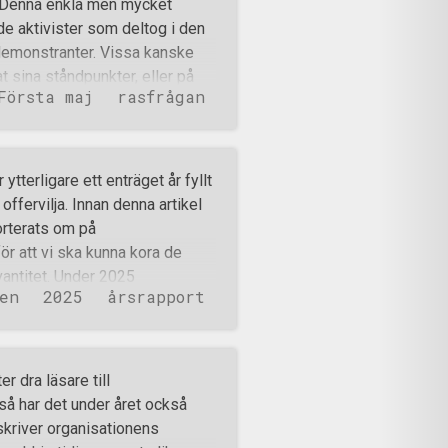
j.” Denna enkla men mycket
de aktivister som deltog i den
emonstranter. Vissa kanske
t sina ståndpunkter, eller på
Första maj
rasfrågan
tståndarnas argument. Men
 ut sagt trötta på att behöva
r laget kan man tycka att
s land. Att mångkultur och
 ytterligare ett enträget år fyllt
r och förödmjukar det stolta
ffervilja. Innan denna artikel
ott här sedan inlandsisens
orterats om på
att försöka göra just det.
r att vi ska kunna kora de
kvantitet. Under 2025
en
2025
årsrapport
 som under 2024. Närmare 900
utdelningar, affischeringar,
amma träningspass, vandringar,
ar rapporterats in från 122 olika
r dra läsare till
förts från Skåne till
så har det under året också
essutom skett regelbundna
eskriver organisationens
eln går bara över Sverige, de