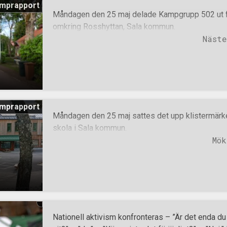
mprapport
försökte kvinnan stjäla hans filmkamera. När henn
Måndagen den 25 maj delade Kampgrupp 502 ut flyg
åringen våldsam och gick till fysiskt angrepp mot
omkring Rosshyttan, Sala kommun.
polisen till platsen. Vid denna tidpunkt låg 35-åri
Näst
Tricot. Inga andra ur den grupp han tillhörde hade 
Polisen grep en av Motståndsrörelsens ak
mprapport
Måndagen den 25 maj sattes det upp klistermärke
skola i Sala kommun.
Mö
Nationell aktivism konfronteras – ”Är det enda du h