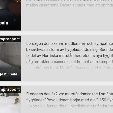
mellan kamraterna. Dagen slutade med att springa
sala
mprapport
Lördagen den 2/2 var medlemmar och sympatisörer
basaktivism i form av flygbladsutdelning. Boend
ta del av Nordiska motståndsrörelsens nya flygbl
såg motståndsmännen en äldre tant som kämpade 
sin entré och tomt. Motståndsmännen erbjöd sig att
tomt och ett leende på läpparna tackade tanten
est i Sala
önskade varandra en fortsatt trevlig dag. Totalt 
dag och allt flöt på bra. När är det nog? När plock
mprapport
Kampen är NU! Anslut dig till Nordiska motstånds
Fredagen den 1/2 var motståndsmän ute i småstad
flygbladet ”Revolutionen börjar med dig!” 150 fly
Jakobsdal. Anslut dig till Nordiska motståndsrör