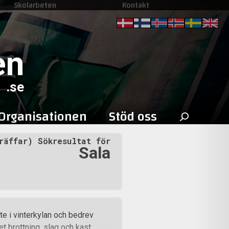
Skolarbeten
Kontakt
en
.se
Sök
Organisationen
Stöd oss
efter:
räffar) Sökresultat för
Sala
e i vinterkylan och bedrev
t brottning, slag och kast