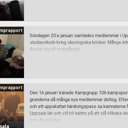
mprapport
Söndagen 20:e januari samlades medlemmar i Upps
studiecirkeln kring ideologiska böcker. Många int
Anslut dig till motståndet.
mprapport
Den 16 januari tränade Kampgrupp 106 kampsport.
grunderna då många nya medlemmar deltog. Efter 
och ett uppskattat härdningspass sa kamraterna far
Uppsala län och vill bli bättre på att slå tillbaka 
oss. Anslut dig!
sala