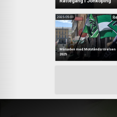
Rättegång i Jönköping
2025-05-03
R
Månaden med Motståndsrörelsen –
2025
Sidnumrering
för
inlägg