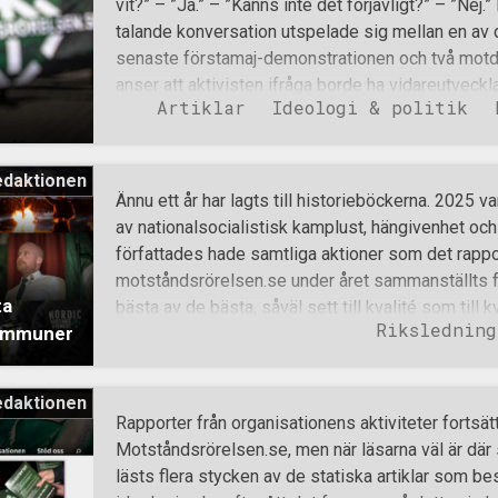
vit?” – ”Ja.” – ”Känns inte det förjävligt?” – ”Ne
talande konversation utspelade sig mellan en av 
senaste förstamaj-demonstrationen och två motd
anser att aktivisten ifråga borde ha vidareutveckla
Artiklar
Ideologi & politik
något sätt försökt visa större förståelse för mo
sanningen är att vi nationalsocialister ofta är rent
argumentera för rätten till vit existens. Vid det hä
edaktionen
merparten borde förstå att Sverige är svenskarna
Ännu ett år har lagts till historieböckerna. 2025 var
kulturmaxistisk degeneration trycker undan, skada
av nationalsocialistisk kamplust, hängivenhet och o
folk som är detta lands urinvånare, och som har b
författades hade samtliga aktioner som det rapp
tillbakadragande. I denna artikel kommer jag dock 
motståndsrörelsen.se under året sammanställts fö
Besökarna på motståndsrörelsen.se&
ta
bästa av de bästa, såväl sett till kvalité som till 
Riksledning
kommuner
genomfördes det ungefär lika många aktiviteter
demonstrationer, torgmöten, broaktioner, flygblads
klistermärkesuppsättningar, sprejningar, gemens
edaktionen
studiecirklar, föredrag, sociala träffar med mera h
Rapporter från organisationens aktiviteter fortsätte
kommuner. Intern och offentlig aktivism har genom
Motståndsrörelsen.se, men när läsarna väl är där 
Norrbotten. I över 40% av kommunerna har det d
lästs flera stycken av de statiska artiklar som b
aktiviteter vid flertalet tillfällen under året. Artik