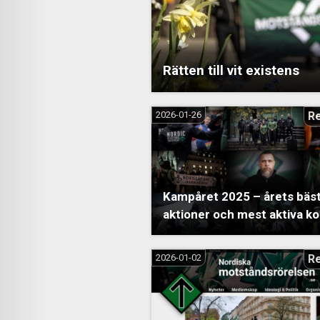
Rätten till vit existens
2026-01-26
R
Kampåret 2025 – årets bäs
aktioner och mest aktiva 
2026-01-02
R