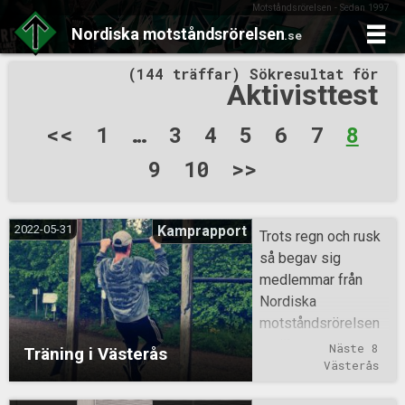
Motståndsrörelsen - Sedan 1997
Nordiska
motståndsrörelsen
.se
Skip
(144 träffar) Sökresultat för
to
Aktivisttest
content
Sidnumrering
<<
1
…
3
4
5
6
7
8
för
9
10
>>
inlägg
2022-05-31
Kamprapport
Trots regn och rusk
så begav sig
medlemmar från
Nordiska
motståndsrörelsen
ut till utegymmet
Näste 8
Träning i Västerås
och löpspåret
Västerås
Rocklunda i