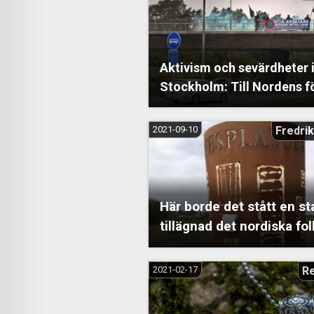
Aktivism och sevärdheter 
Stockholm: Till Nordens f
2021-09-10
Fredrik
Här borde det stått en st
tillägnad det nordiska fol
2021-02-17
R