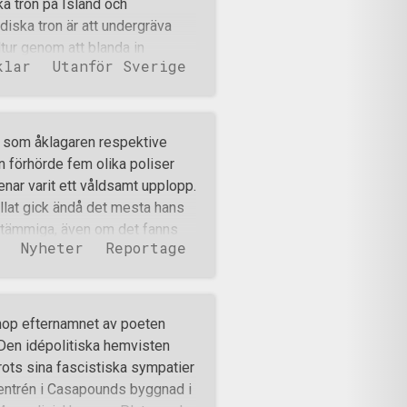
a tron på Island och
ken. Ja, det är olagligt med
iska tron är att undergräva
tur genom att blanda in
klar
Utanför Sverige
r skrivet om de nordiska
na om detta ämne. Många saker
ska stammarnas seder, men det
a. De flesta känner antagligen
n som åklagaren respektive
e på asarna, mindre känt är
n förhörde fem olika poliser
ka stammarna trott på samma
nar varit ett våldsamt upplopp.
 Oden hette där Wotan och Tor
kallat gick ändå det mesta hans
ngskristnade genom
stämmiga, även om det fanns
Nyheter
Reportage
å. Dessa vittnen fick också se
rade fram en våldsam situation
 svårt att svara för varför han
halspartiet, något som vi skrev
hop efternamnet av poeten
lande att han först blev
 Den idépolitiska hemvisten
edde. En av dem menade att han
trots sina fascistiska sympatier
nom och en annan sade att han
d entrén i Casapounds byggnad i
ck ses på filme