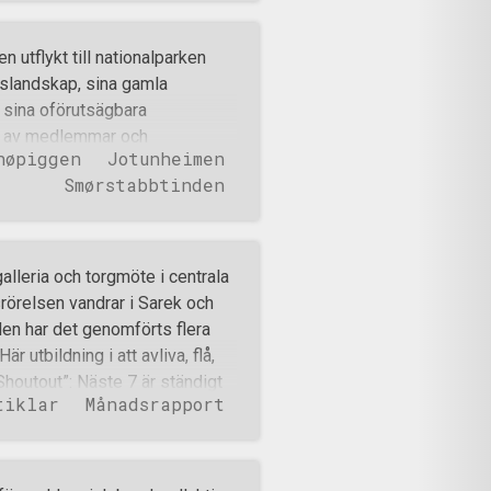
va i en nedåtgående spiral av
l jag belysa våra förfäders
utflykt till nationalparken
spireras av och ideal värda att
gslandskap, sina gamla
et måste vi lyfta fram sanna
h sina oförutsägbara
 huvudpersonen i Homeros verk
od av medlemmar och
høpiggen
Jotunheimen
r över 2200 m inom två dagar,
Smørstabbtinden
strängande än väntat, särskilt
 liknande expeditioner. Vi
efter en lång bilresa under en
lpina enklav och började stiga i
lleria och torgmöte i centrala
ch renare. På en höjd av cirka
örelsen vandrar i Sarek och
er och vi slog läger nära en sjö
en har det genomförts flera
a och kristallklara vattnet som
är utbildning i att avliva, flå,
tig fors, innan den med o
Shoutout”: Näste 7 är ständigt
tiklar
Månadsrapport
nt som på bilden ovan och
er september. Förutom den
äste 3 också att
ffer i form av domar som