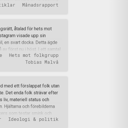
tiklar
Månadsrapport
 banderollaktion i Jönköping.
rt romer från Akalla och
aktionen utifrån sitt
 redan använts ovan): I
srätt, åtalad för hets mot
org finns det många vackra
Instagram visade upp sin
öping. Månadens nyhet:
il, en svart docka. Detta ägde
 gator. Månadens läsning: 20
 av först nu i höst. I ett samtal
e
Hets mot folkgrupp
nna incident, också om sin
Tobias Malvå
som började i slutet av 80-
ihop med HMF-lagen som en
48 år, har fyra vuxna barn och
n el- och vattensystemen.
tid med ett förslappat folk utan
a solceller, men dessa använder
te. Det enda folk strävar efter
as Malvå Hans nationella
s liv, materiell status och
n, en period som han
. Hjältarna och förebilderna
ring, med allt vad detta i
ncers som testar smink och
r
Ideologi & politik
 att bry sig om någon framtid
isioner och ideal är ett dömt