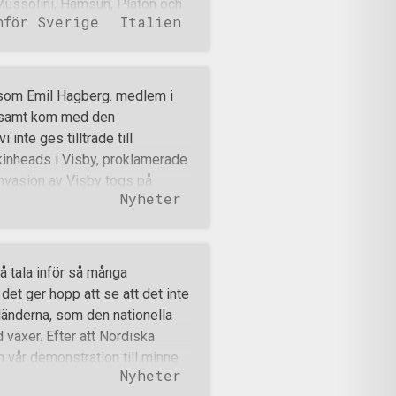
Mussolini, Hamsun, Platon och
nför Sverige
Italien
len. Det är personer som fört
 rörelse som CasaPound
mmen från CasaPound guidar en
n samt ett tjugotal tyskar från
t som Emil Hagberg. medlem i
CasaPounds symbolik, idéer
mtsamt kom med den
olitiska verksamheten. Huset
inte ges tillträde till
ound under juldagarna år 2003.
kinheads i Visby, proklamerade
soner har rätt till ett boend
nvasion av Visby togs på
Nyheter
n Gotland som via gotländsk
t“. Nyligen meddelade Region
försök att förhindra
 genom att boka hela
få tala inför så många
a trots att flera experter,
 det ger hopp att se att det inte
dela att det bryter mot
länderna, som den nationella
sterin har dessutom i dagarna
växer. Efter att Nordiska
 Tidning (UNT). Det är Maria
 vår demonstration till minne
Nyheter
de vi idag följa er inbjudan och