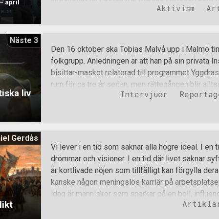
 april
Aktivism
Ar
aktivist också begav sig rakt från fängelset ut på
De anonyma aktivister som var med och jagade bo
speciellt han som planerade, deltog och skrev om 
Näste 3
perspektiv i efterhand. Månadens bilder (som inte
Den 16 oktober ska Tobias Malvå upp i Malmö ting
bildreportaget från blixtdemonstrationen i Göteb
folkgrupp. Anledningen är att han på sin privata 
bilder. En av många sympatiska ungdomar i Jönk
bisittar-maskot relaterad till programmet Yggdras
Chocken: Militanta ”högerextremister” på Kalmars
rum för ca tre år sedan, men rättegången blir alltså
iska liv
april – en nationalsocialistisk högtid. D
Intervjuer
Reportag
under Nordendagarna berättade Tobias, utöver de
historik i den nationella kampen, ett engagemang 
talet som tonåring. Detta engagemang hör tätt 
följeslagare. Lite kort bakgrund om Malvå: Han är 
iel Gerdås
bor sedan 2019 ”off-grid”, alltså bortkopplad frå
Vi lever i en tid som saknar alla högre ideal. I en 
Vatten hämtar han i brunnen, och el kan han få vi
drömmar och visioner. I en tid där livet saknar syf
han sällan. Värmen kommer från vedeldning. Tobi
är kortlivade nöjen som tillfälligt kan förgylla dera
uppvaknande kom med den gryende skinheadvåge
kanske någon meningslös karriär på arbetsplatsen
upplevde och var med om från tillkomst till blomst
idag är människor som sparkar på en boll, influe
Artikla
likt
dekadenta kändisar. Folk lever egoistiska liv utan
för kommande generationer. Ett folk som saknar v