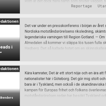
Rom är det dock flera namn som pryder väggen. 
Reportage
Uta
Nietzsche är exempelvis några som dekorerar hal
fram idéer och gett inspiration åt den politiska
identifierar sig med. Den engelsktalande medle
edaktionen
mindre delegation från Nordiska motståndsrörelse
Det var under en presskonferens i början av åre
organisationen Der Dritte Weg. Han berättar om 
Nordiska motståndsrörelsens riksledning, skä
och hur olika delar av byggnaden används i den p
legendariska varningen till Region Gotland. — Om vi 
som är flera våningar högt ockuperades av CasaP
Almedalen så kommer vi släppa lös tusen fulla s
eads i
Det var en av olika övergivna hus där inflyttade per
Hagberg. Det så kallade hotet om en skinnskallei
”
största allvar, både av lögnpressen och av Regio
lokalpress meddelade att man “analyserade hote
Gotland dessutom att man tänker göra ett tappert 
edaktionen
Motståndsrörelsens medverkan i politikerveckan
Kära kamrater, Det är ett stort nöje och en ära att 
Almedalen före, under och efter evenemanget. Dett
nationalister här i Göteborg. Det gör mig stolt och
inklusive regionstyrelsens egna jurister, låtit med
bara är i Tyskland, men också i de skandinaviska 
grundlagen och inte skulle hålla i en domstol. Hy
kampen för Europas frihet och folkens överlevnad 
nått nya nivåer i och med en ledare i Uppsala Nya
motståndsrörelsen redan har besökt Tyskland och
n Benders
Ripenberg som uppgivet ko
av de allierade krigsförbrytelserna i Würzburg kun