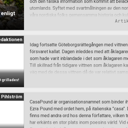
och den falska information som kommit att belack
det nordiska folket” med en Tyrruna nedsatt i mar
utomlands. Syftet med svartmålningen av den nord
 enligt
vandalisering. Men det är fortfarande mo
våra nordiska folks gemensamma historia och kul
Arti
element av kulturmarxistiskt hjärntvätt. Mycket ä
gudarna och det finns en hel del material att fin
är kända om de nordiska folkens och de german
edaktionen
finns fortfarande också en del saker som är oklar
Idag fortsatte Göteborgsrättegången med vittne
till att nordiska människor från vikingatiden trodd
försvaret kallat. Dagen inleddes med att åklagare
kanske att också deras släktingar i de germans
som hade varit inblandade i det som åklagaren me
gudar i århundraden – kanske rent av årtusenden.
Till skillnad från tidigare vittnen som åklagaren 
hette Donnar. De germanska stammarna blev två
väg med de dessa vittnen då de var relativt sam
lurendrejeri och
avvikelser i hur mycket våld poliserna fick motst
 grillades!
filmmaterial som visade att polismakten provoce
och den polisman, en gruppchef från Delta22, hade
 Pihlström
helt plötsligt hade attackerat en sköldbärare mot 
CasaPound är organisationsnamnet som binder i
om under gårdagen. Hans kollegor gjorde dock gäl
Ezra Pound med ordet hem, på italienska ”casa”.
attackerad, men åsikterna går isär om hur det sk
finns med andra ord hos denna författare, vilken 
blev attackerad med en fana som stöttes mot ho
har erkänts en stor plats inom poesins värld. Vi
blev bortryckt med handen. Inget av detta kan do