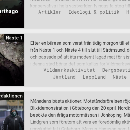
konservativa i hela västvärlden tvingas ta steg ti
Karthago
Artiklar
Ideologi & politik
H
kompromisser som urholkar deras grundläggande vär
något fundamentalt saknas. Sverigedemokraterna, 
som ett parti som ville utmana det rådande politi
fallit in i samma mjäkiga mönster. Deras omsväng
Näste 1
den så kallade ”öppna svenskheten” är bevis på 
Efter en bilresa som varat från tidig morgon till
samma partier som tidigare förlöjligade dem, vilk
från Näste 1 och Näste 4 till slut till Strömsund, 
sina egna övertygelser för att passa in. Detta är
och passade på att äta modernt lagad mat för sist
saknar styrka, det är omanligt och visar en oförmå
i denna stad börjar det som kallas för Vildmarksv
yttre krafter. Sverigedemokraterna är sionistiska 
Vildmarksaktivitet
Bergsbest
som går runt olika mindre orter i norra Jämtland
Jämtland
Lappland
Näste 
kraftigt varierande och makalöst vacker natur. Vyn 
på vägen norrut. Man skyndade därefter vidare mo
närma sig stängning på dessa breddgrader. I Gäd
edaktionen
information om området man var på väg mot, och be
Månadens bästa aktioner: Motståndsrörelsen röjde
i akt att besöka ett närliggande vattenfall, då ma
Blixtdemonstration i Göteborg den 20 april. Nor
förrän dagen efter. Bilen parkerades en kort stun
besökte den årliga motormässan i Jönköping. Må
fots längs med en vandringsled genom skogen. Mo
Lindgren som förutom att vara en föredömlig aktivi
meter högt vattenfall, gick den 2 kilo
uppskattat tal i Göteborg. Marcus Hansson som f