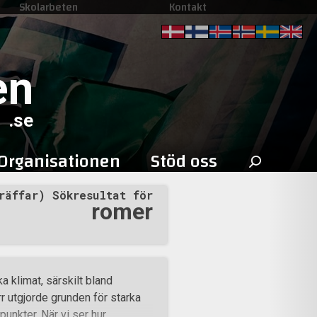
Skolarbeten
Kontakt
en
.se
Sök
Organisationen
Stöd oss
efter:
räffar) Sökresultat för
romer
a klimat, särskilt bland
r utgjorde grunden för starka
unkter. När vi ser hur