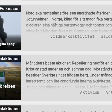
folk som aldrig kan nå storhet utan endast kan le
 Folkesson
degenerering och undergång. Med denna artikel vil
Nordiska motståndsrörelsen anordnade återigen en 
ideal genom tre exempel från antiken. Ideal att in
Jotunheimen i Norge, känd för sitt magnifika ber
upphöja och leva efter. Ska vårt folk åter nå storh
glaciärer, sina häftiga bergsryggar och toppar oc
ideal och sträva efter dessa. Akilles Akilles är
väderförhållanden året runt. Gruppen, som best
Iliaden och den grekiska mytologins
Vildmarksaktivitet
Gald
sympatisörer, satte som mål att erövra två toppa
ett mål som visade sig vara mer utmanande och an
sta berg!
för dem som inte har någon tidigare erfarenhet av
anlände till Jotunheimen sent på torsdagskvällen 
edaktionen
stark sommarsol. När vi gick in i denna nordiska a
Månadens bästa aktioner: Repellering nedför en ga
höjd sjönk temperaturen och luften blev kyligare o
Kristianstad under en och samma dag. Motståndsr
1200 m, i centrala Jotunheimen, var vår bilresa öv
bestiger Sveriges näst högsta berg. Under månad
som tycktes fungera som en reservoar för det kall
intressanta och lite annorlunda interna aktiviteter. H
forsade ner från bergen som en högljudd och mäk
örelsen
stycka och tillaga en kanin i Näste 1. Månadens ”
Aktivism
Ar
ett av de mer aktiva nästena i landet, både inter
offentligt på gatan som exempelvis i Sävsjö und
banbrytande aktivismen i Kristianstad förtjänar N
edaktionen
uppmärksammas lite extra med anledning av de o