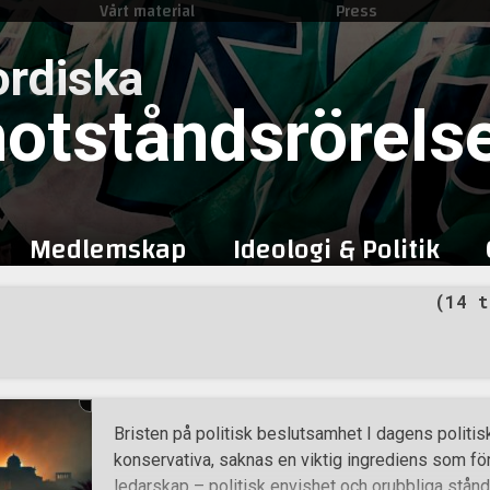
Vårt material
Press
Skip
to
rdiska
content
otståndsrörels
Medlemskap
Ideologi & Politik
(14 t
Bristen på politisk beslutsamhet I dagens politisk
konservativa, saknas en viktig ingrediens som för
ledarskap – politisk envishet och orubbliga ståndp