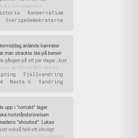
llbaka och acceptera
istoria
Konservatism
deringar, blir det tydligt att
Sverigedemokraterna
som tidigare profilerat sig
ska etablissemanget, har själva
ning i frågor som Nato, EU och
detta. De samarbetar nu med
 eftermiddag anlände kamrater
et visar hur snabbt de släppt
där man sträckte lite på benen
 ett beteende som inte bara
a gången på ett par dagar. Just
ga att stå emot trycket från
ägen, en 50 mil lång sträcka
folkf
igning
Fjällvandring
 och södra Lappland, med
4
Näste 6
Vandring
från en ytterst liten gårdsbutik
t nästa anhalt, då det började
dede fick man tag på karta och
stämde sig för att ta tillfället
 upp i ”romskt” läger.
n inte hade någon fast planering
diska motståndsrörelsen
d senare och man begav sig till
nadens ”shoutout”: Lukas
t Hällingsåfallet, ett 43
st också höll ett otroligt
örutom att vara en föredömlig