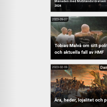
Månaden med Motståndsrörelsen –
2024
2023-09-07
Tobias Malvå om sitt polit
och aktuella fall av HMF
2023-02-03
Dan
Ära, heder, lojalitet och p