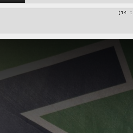
besöka en demonstration av er för första gången. 
25 år, och jag är här idag som representant för det
(14 t
På svenska står det för ”den tredje vägen”. Vi är 
organisation och grundades 2013. Partiet är en nat
socialistisk rörelse. Det är bara dessa tre term
helhetssyn som ger en syntes av det politiska, e
intellektuella livet, vilket är grunden för det tyska