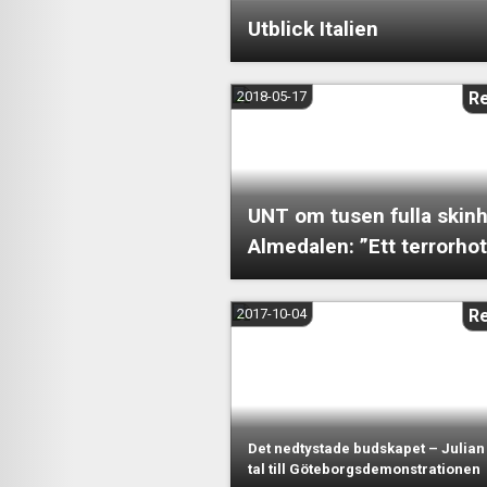
Utblick Italien
2018-05-17
R
UNT om tusen fulla skinh
Almedalen: ”Ett terrorhot
2017-10-04
R
Det nedtystade budskapet – Julia
tal till Göteborgsdemonstrationen