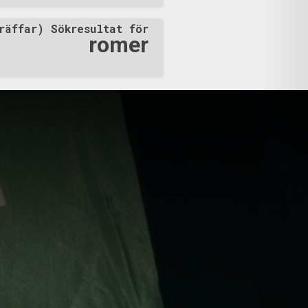
Jag heter Julian Bender, jag är
 tyska partiet Der dritte Weg.
räffar) Sökresultat för
fortfarande en väldigt ung
romer
ionell, revolutionär och
er som kan sammanfatta en
konomiska, sociala och
 folkets överl