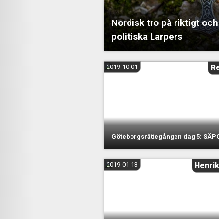
Nordisk tro på riktigt och
politiska Larpers
2019-10-01
R
Göteborgsrättegången dag 5: SÄPO
2019-01-13
Henrik