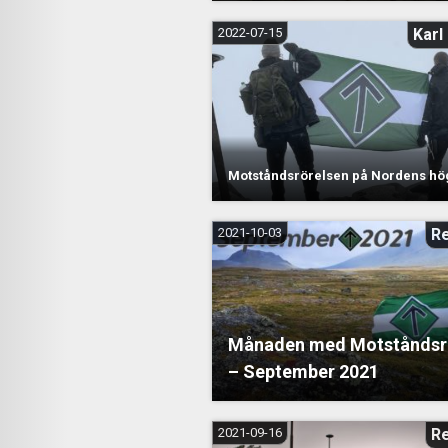
2022-07-15
Karl
Motståndsrörelsen på Nordens hög
2021-10-03
R
Månaden med Motståndsr
– September 2021
2021-09-16
R