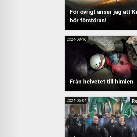
För övrigt anser jag att 
bör förstöras!
2024-08-16
Från helvetet till himlen
2024-05-04
R