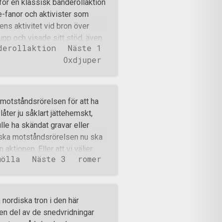
ör en klassisk banderollaktion
t ett monument för romer där
-fanor och aktivister som
est aktiviteter rent kvantitativt
nens aktivitet vid bron över
da Näste 7 av Näste 1. Här
pp och visade sitt stöd, även
derollaktion
Näste 1
onistiska bilister signalerade
Oxdjuper
dock ta sina hotelser vidare än
isbil upp på gång- och cykelbanan
vvaktande, för att senare närma
ves envar av aktivisterna på
otståndsrörelsen för att ha
s längd, vem som gjorde vad
åter ju såklart jättehemskt,
rsonerna försökte interagera
le ha skändat gravar eller
å en parkering och övervakade
iska motståndsrörelsen nu ska
aktionen. Eller att vi väljer
mölla
Näste 3
romer
ternt. Problemet är bara att
st. Låt oss titta på vad som
dsrörelsen har begett sig till
n) vandaliserat ett minnesmärke
nordiska tron i den här
rayades med orden ”Nej ut”. Vid
a en del av de snedvridningar
det stått en staty tillägnad