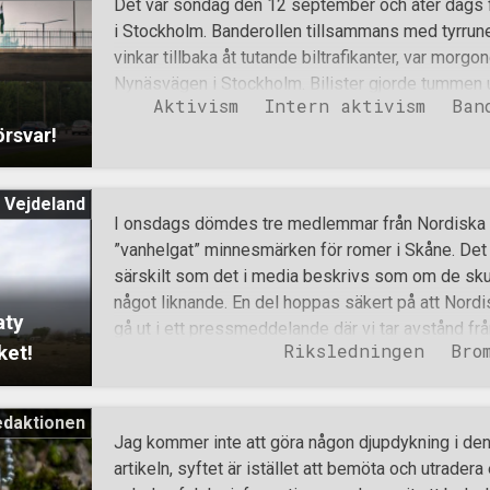
Det var söndag den 12 september och åter dags f
aktivister ådrog sig i samband med en aktion mo
i Stockholm. Banderollen tillsammans med tyrrune
det egentligen borde stått en staty av svenskar. Fl
vinkar tillbaka åt tutande biltrafikanter, var morgo
under månaden genomfördes förutom av ovanämn
Nynäsvägen i Stockholm. Bilister gjorde tummen u
under en offentlig banderollaktion i Stockholm. M
i
Aktivism
Intern aktivism
Ban
en romersk hälsning kunde skådas. Ett fåtal antag
örsvar!
med fingret och skrek okvädningsord. Ingen ville 
så. Kort efter att aktiviteten börjat körde en pol
som leder till bron. Till en början var poliserna a
 Vejdeland
sig aktivisterna, gåendes. De konfronterade förgä
I onsdags dömdes tre medlemmar från Nordiska m
plats med frågor om syftet med aktiviteten, des
”vanhelgat” minnesmärken för romer i Skåne. Det l
och vem som var ansvarig. Samtidigt som polispe
särskilt som det i media beskrivs som om de skul
med aktivisterna stod ytterligare en polisbuss p
något liknande. En del hoppas säkert på att Nord
aty
aktiviteten på distans. Aktivitet
gå ut i ett pressmeddelande där vi tar avstånd från 
Riksledningen
Bro
ket!
tysthet utåt men uteslutningar och repressalier in
ingen av dem gjorde något fel. Förutom att åka fa
verkligen hänt. Tre personer från Nordiska motstån
edaktionen
Bromölla och Kivik där de (i vart fall enligt dome
Jag kommer inte att göra någon djupdykning i den 
för romer. Faktaskyltar bröts loss och märket sp
artikeln, syftet är istället att bemöta och utrader
märket placerades en skylt med texten ”Här borde 