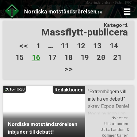
Motståndsrörelsen - Sedan 1997
Nordiska
motståndsrörelsen
.se
Skip
Kategori
to
Massflytt-publicera
content
Sidnumrering
<<
1
…
11
12
13
14
för
15
16
17
18
19
20
21
inlägg
>>
2016-10-20
Redaktionen
“Extremhögern vill
inte ha en debatt”
skrev Expos Daniel
Poohl nyligen i en
Nyheter
ledarkrönika. Nu får
Nordiska motståndsrörelsen
Uttalanden
Expos chefredaktör
Uttalanden & 
inbjuder till debatt!
en möjlighet att själv
Kommentarer