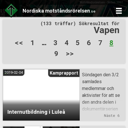
Motståndsrörelsen - Sedan 1997
Nordiska
motståndsrörelsen
.se
Skip
(133 träffar) Sökresultat för
to
Vapen
content
Sidnumrering
<<
1
…
3
4
5
6
7
8
för
9
>>
inlägg
2019-02-04
Kamprapport
Söndagen den 3/2
samlades
medlemmar och
aktivister för att se
den andra delen i
dokumentärserien
Internutbildning i Luleå
Europa – The Last
Näste 6
Battle. Undertiteln